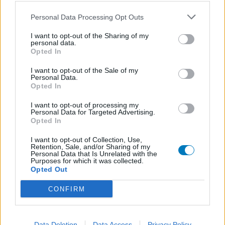
Depression - andere Mittel
Personal Data Processing Opt Outs
I want to opt-out of the Sharing of my
personal data.
Die Bewertungen und Kommentare dieser Seite sind
Opted In
nutzergenerierter Inhalt. Diese werden vor der Veröffentlichung
gelesen und teilweise überarbeitet, um unseren Standards (für
I want to opt-out of the Sale of my
Arzneimittel- und Gesundheitszustand) zu entsprechen. Wir
Personal Data.
Opted In
setzen von unseren Benutzern keine nachgewiesenen
medizinischen Kenntnisse voraus um ihre Meinungen
I want to opt-out of processing my
auszutauschen. Auf diese Weise geben die beschriebenen
Personal Data for Targeted Advertising.
Opted In
Meinungen und Erfahrungen nur die Ansichten der jeweiligen
Autoren wieder und nicht jene des Eigentümers dieser Website.
I want to opt-out of Collection, Use,
Bitte beachten Sie, dass eine Erfahrung von Person zu Person
Retention, Sale, and/or Sharing of my
Personal Data that Is Unrelated with the
unterschiedlich sein kann und dass Sie sich immer an Ihren Arzt
Purposes for which it was collected.
oder Apotheker wenden sollten, um medizinischen Rat zu
Opted Out
Medikamenten zu erhalten.
CONFIRM
Data Deletion
Data Access
Privacy Policy