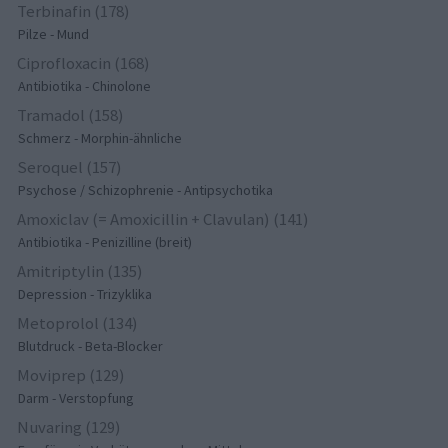
Terbinafin (178)
Pilze - Mund
Ciprofloxacin (168)
Antibiotika - Chinolone
Tramadol (158)
Schmerz - Morphin-ähnliche
Seroquel (157)
Psychose / Schizophrenie - Antipsychotika
Amoxiclav (= Amoxicillin + Clavulan) (141)
Antibiotika - Penizilline (breit)
Amitriptylin (135)
Depression - Trizyklika
Metoprolol (134)
Blutdruck - Beta-Blocker
Moviprep (129)
Darm - Verstopfung
Nuvaring (129)