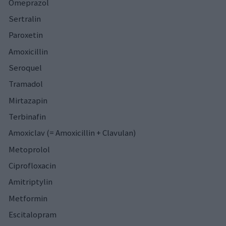
Omeprazol
Sertralin
Paroxetin
Amoxicillin
Seroquel
Tramadol
Mirtazapin
Terbinafin
Amoxiclav (= Amoxicillin + Clavulan)
Metoprolol
Ciprofloxacin
Amitriptylin
Metformin
Escitalopram