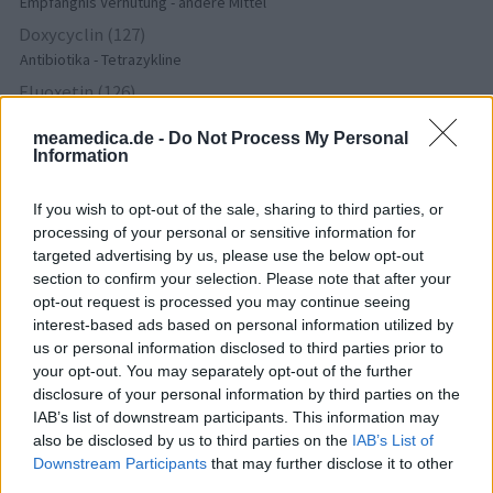
Empfängnis Verhütung - andere Mittel
Doxycyclin (127)
Antibiotika - Tetrazykline
Fluoxetin (126)
Depression - SSRI
meamedica.de -
Do Not Process My Personal
Metformin (123)
Information
Diabetes (Zuckerkrankheit) - orale Antidiabetika
Ritalin (113)
If you wish to opt-out of the sale, sharing to third parties, or
ADHS - stimulierende Mittel
processing of your personal or sensitive information for
targeted advertising by us, please use the below opt-out
Amlodipin (107)
section to confirm your selection. Please note that after your
Blutdruck - Calciumkanalblocker
opt-out request is processed you may continue seeing
Azithromycin (104)
interest-based ads based on personal information utilized by
Antibiotika - Makrolide
us or personal information disclosed to third parties prior to
your opt-out. You may separately opt-out of the further
Pantoprazol (103)
disclosure of your personal information by third parties on the
Magen - Protonenpumpenhemmer
IAB’s list of downstream participants. This information may
Nitrofurantoin (100)
also be disclosed by us to third parties on the
IAB’s List of
Antibiotika - Harnwegsinfektion
Downstream Participants
that may further disclose it to other
third parties.
Cymbalta (98)