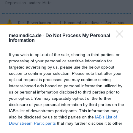
Depression - andere Mittel
Die Bewertungen und Kommentare dieser Seite sind
nutzergenerierter Inhalt. Diese werden vor der Veröffentlichung
meamedica.de -
Do Not Process My Personal
gelesen und teilweise überarbeitet, um unseren Standards (für
Information
Arzneimittel- und Gesundheitszustand) zu entsprechen. Wir
setzen von unseren Benutzern keine nachgewiesenen
If you wish to opt-out of the sale, sharing to third parties, or
medizinischen Kenntnisse voraus um ihre Meinungen
processing of your personal or sensitive information for
auszutauschen. Auf diese Weise geben die beschriebenen
targeted advertising by us, please use the below opt-out
Meinungen und Erfahrungen nur die Ansichten der jeweiligen
section to confirm your selection. Please note that after your
Autoren wieder und nicht jene des Eigentümers dieser Website.
opt-out request is processed you may continue seeing
Bitte beachten Sie, dass eine Erfahrung von Person zu Person
interest-based ads based on personal information utilized by
unterschiedlich sein kann und dass Sie sich immer an Ihren Arzt
us or personal information disclosed to third parties prior to
oder Apotheker wenden sollten, um medizinischen Rat zu
your opt-out. You may separately opt-out of the further
Medikamenten zu erhalten.
disclosure of your personal information by third parties on the
IAB’s list of downstream participants. This information may
also be disclosed by us to third parties on the
IAB’s List of
Downstream Participants
that may further disclose it to other
third parties.