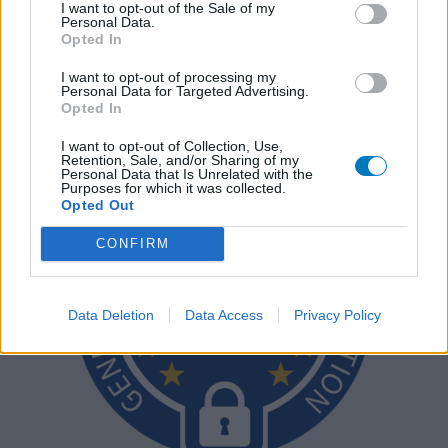
I want to opt-out of the Sale of my
Bitte beachten Sie, dass eine Erfahrung von Person zu Person
Personal Data.
Opted In
unterschiedlich sein kann und dass Sie sich immer an Ihren Arzt
oder Apotheker wenden sollten, um medizinischen Rat zu
I want to opt-out of processing my
Medikamenten zu erhalten.
Personal Data for Targeted Advertising.
Opted In
I want to opt-out of Collection, Use,
Retention, Sale, and/or Sharing of my
Personal Data that Is Unrelated with the
Purposes for which it was collected.
Opted Out
CONFIRM
Data Deletion
Data Access
Privacy Policy