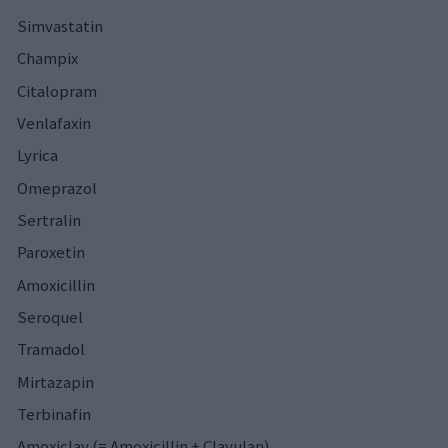
Simvastatin
Champix
Citalopram
Venlafaxin
Lyrica
Omeprazol
Sertralin
Paroxetin
Amoxicillin
Seroquel
Tramadol
Mirtazapin
Terbinafin
Amoxiclav (= Amoxicillin + Clavulan)