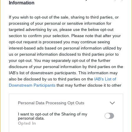
Information
Azithromycin (104)
Antibiotika - Makrolide
If you wish to opt-out of the sale, sharing to third parties, or
Pantoprazol (103)
processing of your personal or sensitive information for
targeted advertising by us, please use the below opt-out
Magen - Protonenpumpenhemmer
section to confirm your selection. Please note that after your
Nitrofurantoin (100)
opt-out request is processed you may continue seeing
Antibiotika - Harnwegsinfektion
interest-based ads based on personal information utilized by
Cymbalta (98)
us or personal information disclosed to third parties prior to
Depression - andere Mittel
your opt-out. You may separately opt-out of the further
disclosure of your personal information by third parties on the
IAB’s list of downstream participants. This information may
also be disclosed by us to third parties on the
IAB’s List of
Die Bewertungen und Kommentare dieser Seite sind
Downstream Participants
that may further disclose it to other
nutzergenerierter Inhalt. Diese werden vor der Veröffentlichung
third parties.
gelesen und teilweise überarbeitet, um unseren Standards (für
Arzneimittel- und Gesundheitszustand) zu entsprechen. Wir
Personal Data Processing Opt Outs
setzen von unseren Benutzern keine nachgewiesenen
medizinischen Kenntnisse voraus um ihre Meinungen
I want to opt-out of the Sharing of my
personal data.
auszutauschen. Auf diese Weise geben die beschriebenen
Opted In
Meinungen und Erfahrungen nur die Ansichten der jeweiligen
Autoren wieder und nicht jene des Eigentümers dieser Website.