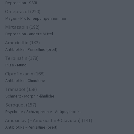
Depression - SSRI
Omeprazol (220)
Magen - Protonenpumpenhemmer
Mirtazapin (192)
Depression - andere Mittel
Amoxicillin (182)
Antibiotika - Penizilline (breit)
Terbinafin (178)
Pilze - Mund
Ciprofloxacin (168)
Antibiotika - Chinolone
Tramadol (158)
Schmerz - Morphin-ähnliche
Seroquel (157)
Psychose / Schizophrenie - Antipsychotika
Amoxiclav (= Amoxicillin + Clavulan) (141)
Antibiotika - Penizilline (breit)