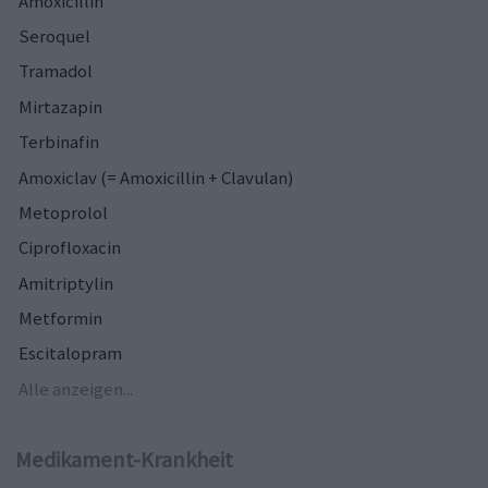
Amoxicillin
Seroquel
Tramadol
Mirtazapin
Terbinafin
Amoxiclav (= Amoxicillin + Clavulan)
Metoprolol
Ciprofloxacin
Amitriptylin
Metformin
Escitalopram
Alle anzeigen...
Medikament-Krankheit