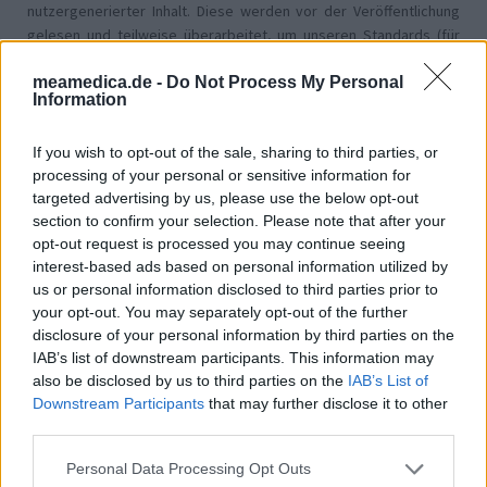
nutzergenerierter Inhalt. Diese werden vor der Veröffentlichung
gelesen und teilweise überarbeitet, um unseren Standards (für
Arzneimittel- und Gesundheitszustand) zu entsprechen. Wir
meamedica.de -
Do Not Process My Personal
setzen von unseren Benutzern keine nachgewiesenen
Information
medizinischen Kenntnisse voraus um ihre Meinungen
auszutauschen. Auf diese Weise geben die beschriebenen
If you wish to opt-out of the sale, sharing to third parties, or
Meinungen und Erfahrungen nur die Ansichten der jeweiligen
processing of your personal or sensitive information for
Autoren wieder und nicht jene des Eigentümers dieser Website.
targeted advertising by us, please use the below opt-out
Bitte beachten Sie, dass eine Erfahrung von Person zu Person
section to confirm your selection. Please note that after your
unterschiedlich sein kann und dass Sie sich immer an Ihren Arzt
opt-out request is processed you may continue seeing
oder Apotheker wenden sollten, um medizinischen Rat zu
interest-based ads based on personal information utilized by
Medikamenten zu erhalten.
us or personal information disclosed to third parties prior to
your opt-out. You may separately opt-out of the further
disclosure of your personal information by third parties on the
IAB’s list of downstream participants. This information may
also be disclosed by us to third parties on the
IAB’s List of
Downstream Participants
that may further disclose it to other
third parties.
Personal Data Processing Opt Outs