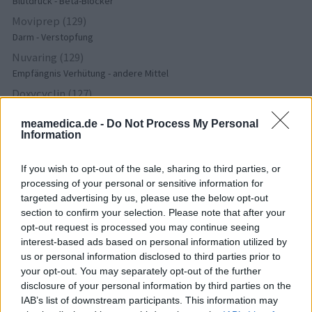
Blutdruck - Beta-Blocker
Moviprep (129)
Darm - Verstopfung
Nuvaring (129)
Empfängnis Verhütung - andere Mittel
Doxycyclin (127)
Antibiotika - Tetrazykline
meamedica.de -
Do Not Process My Personal
Fluoxetin (126)
Information
Depression - SSRI
Metformin (123)
If you wish to opt-out of the sale, sharing to third parties, or
Diabetes (Zuckerkrankheit) - orale Antidiabetika
processing of your personal or sensitive information for
targeted advertising by us, please use the below opt-out
Ritalin (113)
section to confirm your selection. Please note that after your
ADHS - stimulierende Mittel
opt-out request is processed you may continue seeing
Amlodipin (107)
interest-based ads based on personal information utilized by
Blutdruck - Calciumkanalblocker
us or personal information disclosed to third parties prior to
your opt-out. You may separately opt-out of the further
Azithromycin (104)
disclosure of your personal information by third parties on the
Antibiotika - Makrolide
IAB’s list of downstream participants. This information may
Pantoprazol (103)