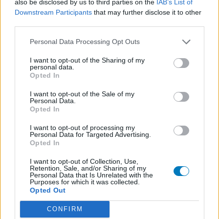
also be disclosed by us to third parties on the
IAB’s List of
Magen - Protonenpumpenhemmer
Downstream Participants
that may further disclose it to other
third parties.
Nitrofurantoin (100)
Antibiotika - Harnwegsinfektion
Personal Data Processing Opt Outs
Cymbalta (98)
I want to opt-out of the Sharing of my
Depression - andere Mittel
personal data.
Opted In
Die Bewertungen und Kommentare dieser Seite sind
I want to opt-out of the Sale of my
Personal Data.
nutzergenerierter Inhalt. Diese werden vor der Veröffentlichung
Opted In
gelesen und teilweise überarbeitet, um unseren Standards (für
Arzneimittel- und Gesundheitszustand) zu entsprechen. Wir
I want to opt-out of processing my
Personal Data for Targeted Advertising.
setzen von unseren Benutzern keine nachgewiesenen
Opted In
medizinischen Kenntnisse voraus um ihre Meinungen
auszutauschen. Auf diese Weise geben die beschriebenen
I want to opt-out of Collection, Use,
Retention, Sale, and/or Sharing of my
Meinungen und Erfahrungen nur die Ansichten der jeweiligen
Personal Data that Is Unrelated with the
Autoren wieder und nicht jene des Eigentümers dieser Website.
Purposes for which it was collected.
Opted Out
Bitte beachten Sie, dass eine Erfahrung von Person zu Person
unterschiedlich sein kann und dass Sie sich immer an Ihren Arzt
CONFIRM
oder Apotheker wenden sollten, um medizinischen Rat zu