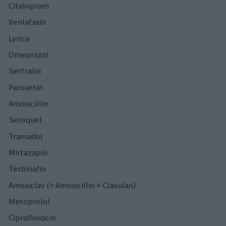
Citalopram
Venlafaxin
Lyrica
Omeprazol
Sertralin
Paroxetin
Amoxicillin
Seroquel
Tramadol
Mirtazapin
Terbinafin
Amoxiclav (= Amoxicillin + Clavulan)
Metoprolol
Ciprofloxacin