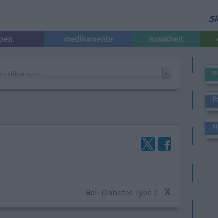
Si
iben
medikamente
krankheit
m
Medikament...
P
N
X
Bei
Diabetes Type 2