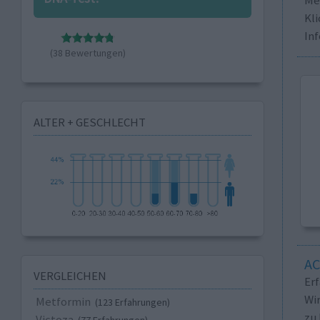
Kli
In
(38 Bewertungen)
ALTER + GESCHLECHT
A
VERGLEICHEN
Er
Wi
Metformin
(123 Erfahrungen)
zu 
Victoza