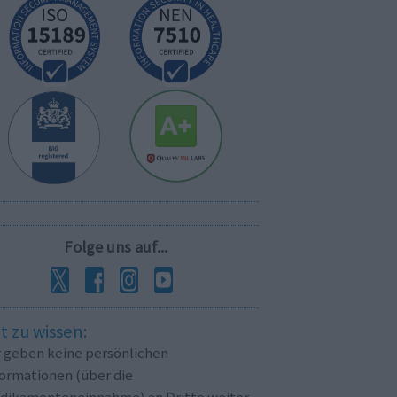
Folge uns auf...
t zu wissen:
r geben keine persönlichen
formationen (über die
dikamenteneinnahme) an Dritte weiter.