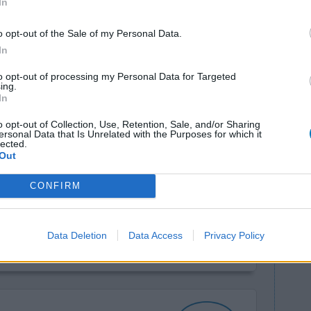
In
o opt-out of the Sale of my Personal Data.
In
to opt-out of processing my Personal Data for Targeted
ing.
In
o opt-out of Collection, Use, Retention, Sale, and/or Sharing
 nach
Wirksamkeit
ersonal Data that Is Unrelated with the Purposes for which it
lected.
mein Arzt
Anzahl Nebenwirkungen
Out
g
rage, kann es sein das man davon Suggestionen
CONFIRM
d davon berichten oder ist es bisher keinem
anuvia
... Lesen Sie mehr
Data Deletion
Data Access
Privacy Policy
0 Kommentare