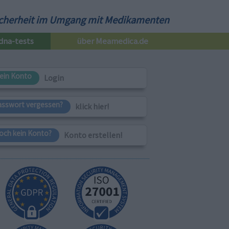
cherheit im Umgang mit Medikamenten
dna-tests
über Meamedica.de
ein Konto
Login
asswort vergessen?
klick hier!
och kein Konto?
Konto erstellen!