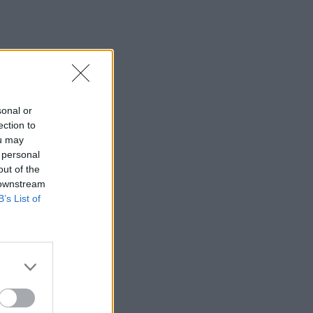
sonal or
ection to
ou may
 personal
out of the
 downstream
B’s List of