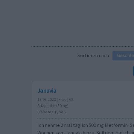
Sortieren nach
Geschle
Januvia
13.03.2022 | Frau | 62
Sitagliptin (50mg)
Diabetes Type 2
Ich nehme 2 mal täglich 500 mg Metformin. Se
Wochen kam Januvia hinzu. Seitdem bin ich a