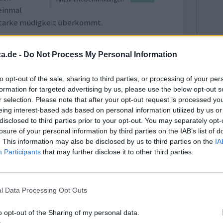
einmal
 starke müdigkeit überkommt.
0 Kommentare
a.de -
Do Not Process My Personal Information
to opt-out of the sale, sharing to third parties, or processing of your per
formation for targeted advertising by us, please use the below opt-out s
r selection. Please note that after your opt-out request is processed y
eing interest-based ads based on personal information utilized by us or
disclosed to third parties prior to your opt-out. You may separately opt-
losure of your personal information by third parties on the IAB’s list of
. This information may also be disclosed by us to third parties on the
IA
mente, dann
Wirksamkeit
Participants
that may further disclose it to other third parties.
rträglich,
Anzahl Nebenwirkungen
d schwere
hlag.
l Data Processing Opt Outs
0 Kommentare
o opt-out of the Sharing of my personal data.