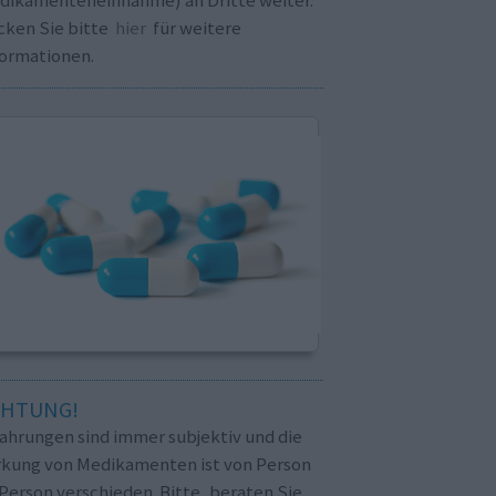
cken Sie bitte
hier
für weitere
formationen.
CHTUNG!
fahrungen sind immer subjektiv und die
rkung von Medikamenten ist von Person
Person verschieden. Bitte, beraten Sie