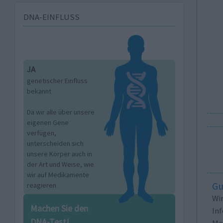
DNA-EINFLUSS
JA
genetischer Einfluss
bekannt
Da wir alle über unsere
eigenen Gene
verfügen,
unterscheiden sich
unsere Körper auch in
der Art und Weise, wie
wir auf Medikamente
Gu
reagieren.
Wi
Machen Sie den
In
DNA-Test!
Me