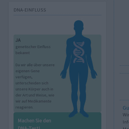
DNA-EINFLUSS
JA
genetischer Einfluss
bekannt
Da wir alle über unsere
eigenen Gene
verfügen,
unterscheiden sich
unsere Körper auch in
der Art und Weise, wie
wir auf Medikamente
Gu
reagieren.
Wi
Machen Sie den
In
DNA-Test!
Me