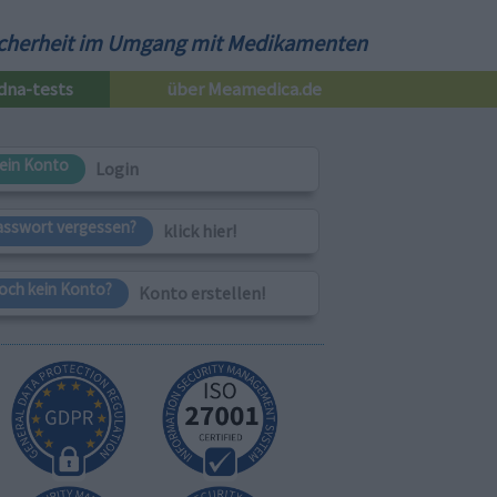
cherheit im Umgang mit Medikamenten
dna-tests
über Meamedica.de
ein Konto
Login
asswort vergessen?
klick hier!
och kein Konto?
Konto erstellen!