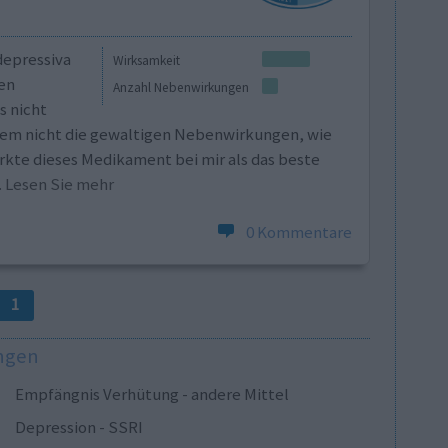
depressiva
Wirksamkeit
en
Anzahl Nebenwirkungen
s nicht
esem nicht die gewaltigen Nebenwirkungen, wie
kte dieses Medikament bei mir als das beste
.. Lesen Sie mehr
0 Kommentare
1
ungen
Empfängnis Verhütung - andere Mittel
Depression - SSRI