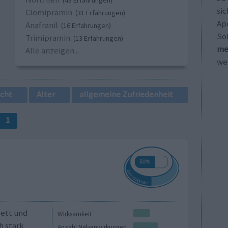
(43 Erfahrungen)
sic
Clomipramin
(31 Erfahrungen)
Ap
Anafranil
(16 Erfahrungen)
So
Trimipramin
(13 Erfahrungen)
me
Alle anzeigen...
wei
cht
Alter
allgemeine Zufriedenheit
1
Bett und
Wirksamkeit
h stark
Anzahl Nebenwirkungen