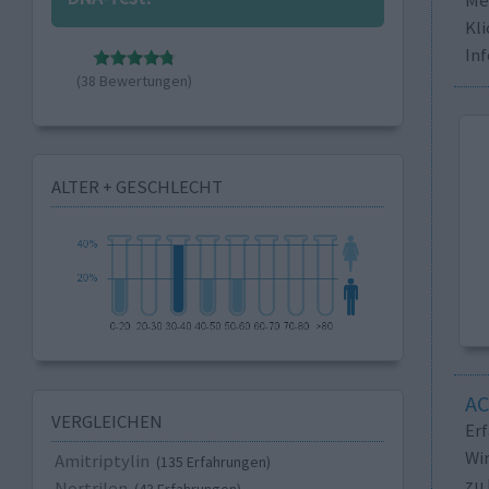
Kli
In
(38 Bewertungen)
ALTER + GESCHLECHT
A
VERGLEICHEN
Er
Wi
Amitriptylin
(135 Erfahrungen)
zu 
Nortrilen