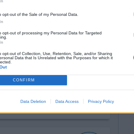
tern, fast umkippen (wahrscheinlich durch einen
In
rweil
... Lesen Sie mehr
o opt-out of the Sale of my Personal Data.
0 Kommentare
In
to opt-out of processing my Personal Data for Targeted
ing.
In
o opt-out of Collection, Use, Retention, Sale, and/or Sharing
ersonal Data that Is Unrelated with the Purposes for which it
lected.
Out
CONFIRM
Wirksamkeit
Anzahl Nebenwirkungen
Data Deletion
Data Access
Privacy Policy
0 Kommentare