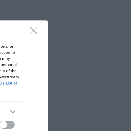
sonal or
ection to
ou may
 personal
out of the
 downstream
B’s List of