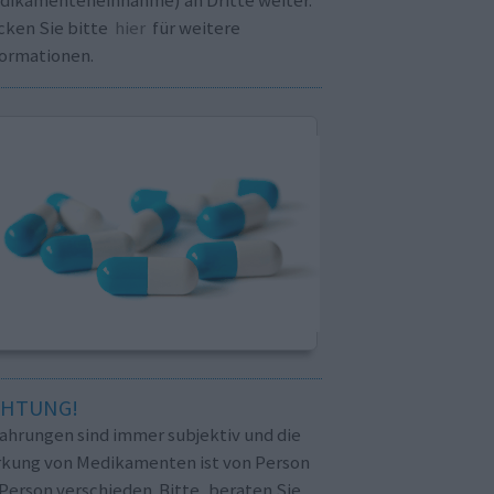
cken Sie bitte
hier
für weitere
formationen.
CHTUNG!
fahrungen sind immer subjektiv und die
rkung von Medikamenten ist von Person
Person verschieden. Bitte, beraten Sie