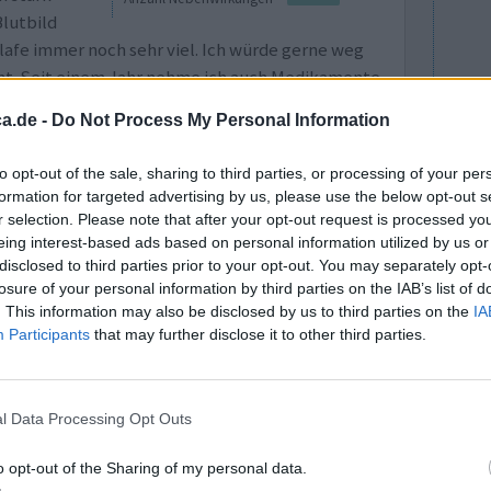
lutbild
lafe immer noch sehr viel. Ich würde gerne weg
cht. Seit einem Jahr nehme ich auch Medikamente
a.de -
Do Not Process My Personal Information
0 Kommentare
to opt-out of the sale, sharing to third parties, or processing of your per
formation for targeted advertising by us, please use the below opt-out s
r selection. Please note that after your opt-out request is processed y
eing interest-based ads based on personal information utilized by us or
disclosed to third parties prior to your opt-out. You may separately opt-
losure of your personal information by third parties on the IAB’s list of
. This information may also be disclosed by us to third parties on the
IA
Participants
that may further disclose it to other third parties.
ten gegen
Wirksamkeit
Darm). Ich
Anzahl Nebenwirkungen
l Data Processing Opt Outs
sam besser
ch ziemlich starke Nebenwirkungen.
o opt-out of the Sharing of my personal data.