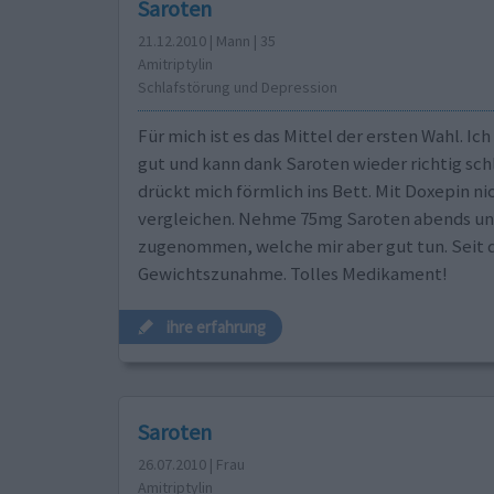
Saroten
21.12.2010 | Mann | 35
Amitriptylin
Schlafstörung und Depression
Für mich ist es das Mittel der ersten Wahl. Ic
gut und kann dank Saroten wieder richtig schl
drückt mich förmlich ins Bett. Mit Doxepin ni
vergleichen. Nehme 75mg Saroten abends und 
zugenommen, welche mir aber gut tun. Seit 
Gewichtszunahme. Tolles Medikament!
ihre erfahrung
Saroten
26.07.2010 | Frau
Amitriptylin