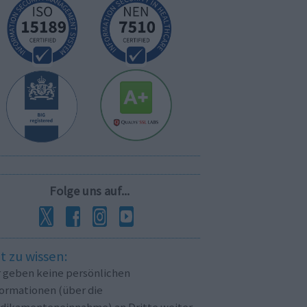
Folge uns auf...
t zu wissen:
r geben keine persönlichen
formationen (über die
dikamenteneinnahme) an Dritte weiter.