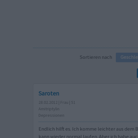
Sortieren nach
Geschle
Saroten
28.02.2012 | Frau | 51
Amitriptylin
Depressionen
Endlich hilft es. Ich komme leichter aus dem 
kann wieder normal laufen. Aber ich habe auc