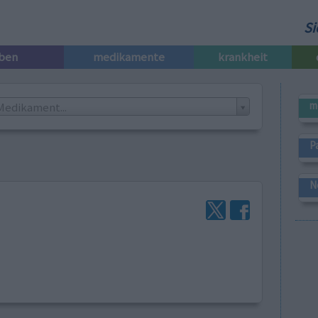
Si
iben
medikamente
krankheit
m
Medikament...
P
N