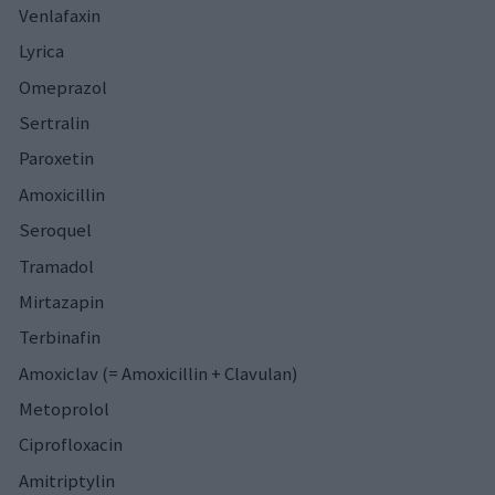
Venlafaxin
Lyrica
Omeprazol
Sertralin
Paroxetin
Amoxicillin
Seroquel
Tramadol
Mirtazapin
Terbinafin
Amoxiclav (= Amoxicillin + Clavulan)
Metoprolol
Ciprofloxacin
Amitriptylin