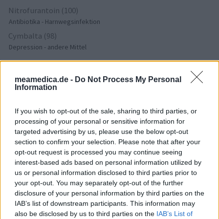
Nitrofurantoin (100)
Antibiotika - Harnwegsinfektion
Cymbalta (98)
Depression - andere Mittel
Die Bewertungen und Kommentare dieser Seite sind
meamedica.de -
Do Not Process My Personal
Information
nutzergenerierter Inhalt. Diese werden vor der Veröffentlichung
gelesen und teilweise überarbeitet, um unseren Standards (für
If you wish to opt-out of the sale, sharing to third parties, or
Arzneimittel- und Gesundheitszustand) zu entsprechen. Wir
processing of your personal or sensitive information for
setzen von unseren Benutzern keine nachgewiesenen
targeted advertising by us, please use the below opt-out
medizinischen Kenntnisse voraus um ihre Meinungen
section to confirm your selection. Please note that after your
auszutauschen. Auf diese Weise geben die beschriebenen
opt-out request is processed you may continue seeing
Meinungen und Erfahrungen nur die Ansichten der jeweiligen
interest-based ads based on personal information utilized by
Autoren wieder und nicht jene des Eigentümers dieser Website.
us or personal information disclosed to third parties prior to
Bitte beachten Sie, dass eine Erfahrung von Person zu Person
your opt-out. You may separately opt-out of the further
unterschiedlich sein kann und dass Sie sich immer an Ihren Arzt
disclosure of your personal information by third parties on the
oder Apotheker wenden sollten, um medizinischen Rat zu
IAB’s list of downstream participants. This information may
Medikamenten zu erhalten.
also be disclosed by us to third parties on the
IAB’s List of