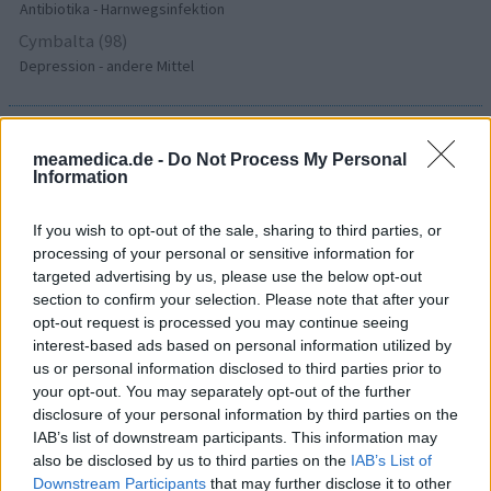
Antibiotika - Harnwegsinfektion
Cymbalta (98)
Depression - andere Mittel
Die Bewertungen und Kommentare dieser Seite sind
meamedica.de -
Do Not Process My Personal
nutzergenerierter Inhalt. Diese werden vor der Veröffentlichung
Information
gelesen und teilweise überarbeitet, um unseren Standards (für
Arzneimittel- und Gesundheitszustand) zu entsprechen. Wir
If you wish to opt-out of the sale, sharing to third parties, or
setzen von unseren Benutzern keine nachgewiesenen
processing of your personal or sensitive information for
medizinischen Kenntnisse voraus um ihre Meinungen
targeted advertising by us, please use the below opt-out
auszutauschen. Auf diese Weise geben die beschriebenen
section to confirm your selection. Please note that after your
Meinungen und Erfahrungen nur die Ansichten der jeweiligen
opt-out request is processed you may continue seeing
Autoren wieder und nicht jene des Eigentümers dieser Website.
interest-based ads based on personal information utilized by
Bitte beachten Sie, dass eine Erfahrung von Person zu Person
us or personal information disclosed to third parties prior to
unterschiedlich sein kann und dass Sie sich immer an Ihren Arzt
your opt-out. You may separately opt-out of the further
oder Apotheker wenden sollten, um medizinischen Rat zu
disclosure of your personal information by third parties on the
Medikamenten zu erhalten.
IAB’s list of downstream participants. This information may
also be disclosed by us to third parties on the
IAB’s List of
Downstream Participants
that may further disclose it to other