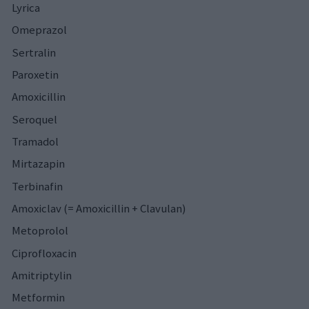
Lyrica
Omeprazol
Sertralin
Paroxetin
Amoxicillin
Seroquel
Tramadol
Mirtazapin
Terbinafin
Amoxiclav (= Amoxicillin + Clavulan)
Metoprolol
Ciprofloxacin
Amitriptylin
Metformin