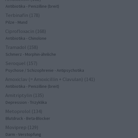
Antibiotika - Penizilline (breit)
Terbinafin (178)
Pilze - Mund
Ciprofloxacin (168)
Antibiotika - Chinolone
Tramadol (158)
Schmerz - Morphin-ähnliche
Seroquel (157)
Psychose / Schizophrenie - Antipsychotika
Amoxiclav (= Amoxicillin + Clavulan) (141)
Antibiotika - Penizilline (breit)
Amitriptylin (135)
Depression - Trizyklika
Metoprolol (134)
Blutdruck - Beta-Blocker
Moviprep (129)
Darm - Verstopfung