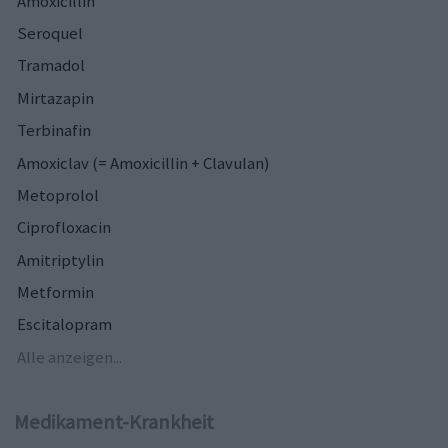
Amoxicillin
Seroquel
Tramadol
Mirtazapin
Terbinafin
Amoxiclav (= Amoxicillin + Clavulan)
Metoprolol
Ciprofloxacin
Amitriptylin
Metformin
Escitalopram
Alle anzeigen...
Medikament-Krankheit