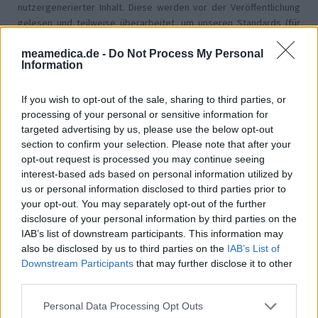
nutzergenerierter Inhalt. Diese werden vor der Veröffentlichung
gelesen und teilweise überarbeitet, um unseren Standards (für
Arzneimittel- und Gesundheitszustand) zu entsprechen. Wir
meamedica.de -
Do Not Process My Personal
setzen von unseren Benutzern keine nachgewiesenen
Information
medizinischen Kenntnisse voraus um ihre Meinungen
auszutauschen. Auf diese Weise geben die beschriebenen
If you wish to opt-out of the sale, sharing to third parties, or
Meinungen und Erfahrungen nur die Ansichten der jeweiligen
processing of your personal or sensitive information for
Autoren wieder und nicht jene des Eigentümers dieser Website.
targeted advertising by us, please use the below opt-out
Bitte beachten Sie, dass eine Erfahrung von Person zu Person
section to confirm your selection. Please note that after your
unterschiedlich sein kann und dass Sie sich immer an Ihren Arzt
opt-out request is processed you may continue seeing
oder Apotheker wenden sollten, um medizinischen Rat zu
interest-based ads based on personal information utilized by
Medikamenten zu erhalten.
us or personal information disclosed to third parties prior to
your opt-out. You may separately opt-out of the further
disclosure of your personal information by third parties on the
IAB’s list of downstream participants. This information may
also be disclosed by us to third parties on the
IAB’s List of
Downstream Participants
that may further disclose it to other
third parties.
Personal Data Processing Opt Outs