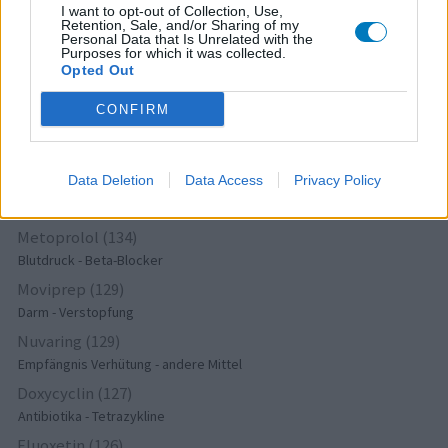
I want to opt-out of Collection, Use,
Retention, Sale, and/or Sharing of my
Tramadol (158)
Personal Data that Is Unrelated with the
Schmerz - Morphin-ähnliche
Purposes for which it was collected.
Opted Out
Seroquel (157)
Psychose / Schizophrenie - Antipsychotika
CONFIRM
Amoxiclav (= Amoxicillin + Clavulan) (141)
Antibiotika - Penizilline (breit)
Data Deletion
Data Access
Privacy Policy
Amitriptylin (135)
Depression - Trizyklika
Metoprolol (134)
Blutdruck - Beta-Blocker
Moviprep (129)
Darm - Verstopfung
Nuvaring (129)
Empfängnis Verhütung - andere Mittel
Doxycyclin (127)
Antibiotika - Tetrazykline
Fluoxetin (126)