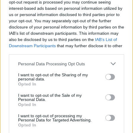
Champix (297)
opt-out request is processed you may continue seeing
interest-based ads based on personal information utilized by
Sucht
us or personal information disclosed to third parties prior to
Citalopram (274)
your opt-out. You may separately opt-out of the further
Depression - SSRI
disclosure of your personal information by third parties on the
Lyrica (237)
IAB’s list of downstream participants. This information may
also be disclosed by us to third parties on the
IAB’s List of
Epilepsie
Downstream Participants
that may further disclose it to other
Paroxetin (228)
third parties.
Depression - SSRI
Omeprazol (220)
Personal Data Processing Opt Outs
Magen - Protonenpumpenhemmer
I want to opt-out of the Sharing of my
Mirtazapin (192)
personal data.
Opted In
Depression - andere Mittel
Amoxicillin (182)
I want to opt-out of the Sale of my
Personal Data.
Antibiotika - Penizilline (breit)
Opted In
Terbinafin (178)
I want to opt-out of processing my
Pilze - Mund
Personal Data for Targeted Advertising.
Opted In
Ciprofloxacin (168)
Antibiotika - Chinolone