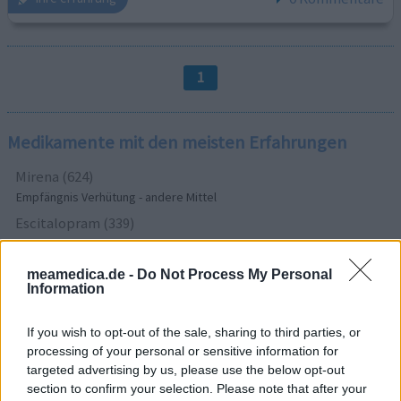
1
Medikamente mit den meisten Erfahrungen
Mirena (624)
Empfängnis Verhütung - andere Mittel
Escitalopram (339)
Depression - SSRI
Venlafaxin (326)
meamedica.de -
Do Not Process My Personal
Information
Depression - andere Mittel
Simvastatin (321)
If you wish to opt-out of the sale, sharing to third parties, or
Cholesterin
processing of your personal or sensitive information for
Sertralin (302)
targeted advertising by us, please use the below opt-out
Depression - SSRI
section to confirm your selection. Please note that after your