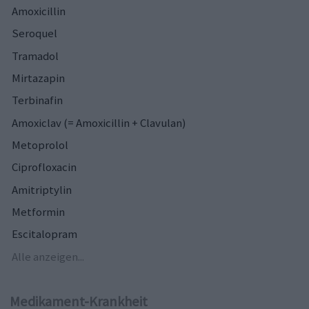
Amoxicillin
Seroquel
Tramadol
Mirtazapin
Terbinafin
Amoxiclav (= Amoxicillin + Clavulan)
Metoprolol
Ciprofloxacin
Amitriptylin
Metformin
Escitalopram
Alle anzeigen...
Medikament-Krankheit