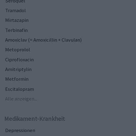
Seroquel
Tramadol
Mirtazapin
Terbinafin
Amoxiclav (= Amoxicillin + Clavulan)
Metoprolol
Ciprofloxacin
Amitriptylin
Metformin
Escitalopram
Alle anzeigen...
Medikament-Krankheit
Depressionen