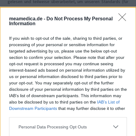
gelesen und teilweise überarbeitet, um unseren Standards (für
Arzneimittel- und Gesundheitszustand) zu entsprechen. Wir
setzen von unseren Benutzern keine nachgewiesenen
meamedica.de -
Do Not Process My Personal
medizinischen Kenntnisse voraus um ihre Meinungen
Information
auszutauschen. Auf diese Weise geben die beschriebenen
Meinungen und Erfahrungen nur die Ansichten der jeweiligen
If you wish to opt-out of the sale, sharing to third parties, or
Autoren wieder und nicht jene des Eigentümers dieser Website.
processing of your personal or sensitive information for
Bitte beachten Sie, dass eine Erfahrung von Person zu Person
targeted advertising by us, please use the below opt-out
unterschiedlich sein kann und dass Sie sich immer an Ihren Arzt
section to confirm your selection. Please note that after your
oder Apotheker wenden sollten, um medizinischen Rat zu
opt-out request is processed you may continue seeing
Medikamenten zu erhalten.
interest-based ads based on personal information utilized by
us or personal information disclosed to third parties prior to
your opt-out. You may separately opt-out of the further
disclosure of your personal information by third parties on the
IAB’s list of downstream participants. This information may
also be disclosed by us to third parties on the
IAB’s List of
Downstream Participants
that may further disclose it to other
third parties.
Personal Data Processing Opt Outs