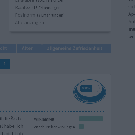
(20 Erfahrungen)
sic
Rasilez
(15 Erfahrungen)
Ap
Fosinorm
(3 Erfahrungen)
So
Alle anzeigen...
me
wei
cht
Alter
allgemeine Zufriedenheit
1
 die Ärzte
Wirksamkeit
l habe. Ich
Anzahl Nebenwirkungen
ch nicht ob