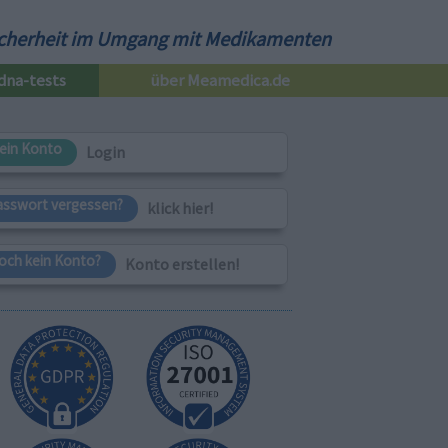
cherheit im Umgang mit Medikamenten
dna-tests
über Meamedica.de
ein Konto
Login
asswort vergessen?
klick hier!
och kein Konto?
Konto erstellen!