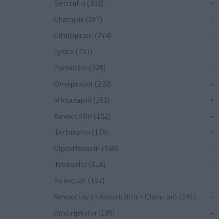
Sertralin (302)
-
Champix (297)
-
Citalopram (274)
-
Lyrica (237)
-
Paroxetin (228)
-
Omeprazol (220)
-
Mirtazapin (192)
-
Amoxicillin (182)
-
Terbinafin (178)
-
Ciprofloxacin (168)
-
Tramadol (158)
-
Seroquel (157)
-
Amoxiclav (= Amoxicillin + Clavulan) (141)
-
Amitriptylin (135)
-