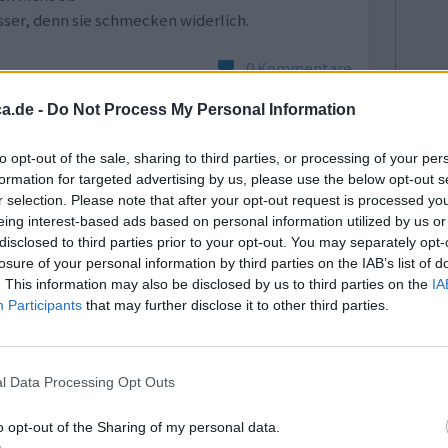
sser, denn sie schmecken widerlich.
0 Kommentare
a.de -
Do Not Process My Personal Information
to opt-out of the sale, sharing to third parties, or processing of your per
formation for targeted advertising by us, please use the below opt-out s
r selection. Please note that after your opt-out request is processed y
eing interest-based ads based on personal information utilized by us or
disclosed to third parties prior to your opt-out. You may separately opt-
losure of your personal information by third parties on the IAB’s list of
Medikament.
Wirksamkeit
. This information may also be disclosed by us to third parties on the
IA
Husten.
Anzahl Nebenwirkungen
Participants
that may further disclose it to other third parties.
ent. Aber
 daran ändert oder etwas gegen den Husten
l Data Processing Opt Outs
0 Kommentare
o opt-out of the Sharing of my personal data.