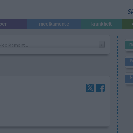
Si
iben
medikamente
krankheit
m
Medikament...
P
N