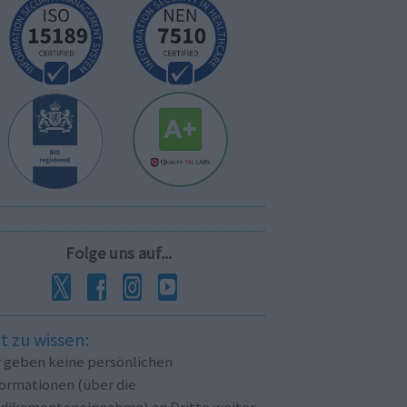
Folge uns auf...
t zu wissen:
r geben keine persönlichen
formationen (über die
dikamenteneinnahme) an Dritte weiter.