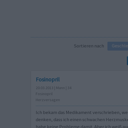
Sortieren nach
Geschle
Fosinopril
20.03.2013 | Mann | 34
Fosinopril
Herzversagen
Ich bekam das Medikament verschrieben, weil
denken, dass ich einen schwachen Herzmuske
habe keine Probleme damit. Aber ich weiß au