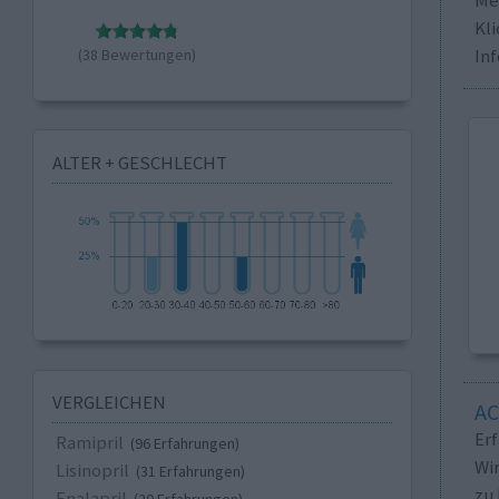
Kli
In
(38 Bewertungen)
ALTER + GESCHLECHT
VERGLEICHEN
A
Er
Ramipril
(96 Erfahrungen)
Wi
Lisinopril
(31 Erfahrungen)
zu 
Enalapril