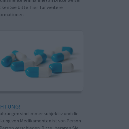
cken Sie bitte
hier
für weitere
formationen.
CHTUNG!
fahrungen sind immer subjektiv und die
rkung von Medikamenten ist von Person
Person verschieden. Bitte, beraten Sie