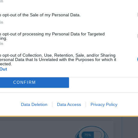
In
o opt-out of the Sale of my Personal Data.
In
to opt-out of processing my Personal Data for Targeted
ing.
In
o opt-out of Collection, Use, Retention, Sale, and/or Sharing
 höhere
Wirksamkeit
ersonal Data that Is Unrelated with the Purposes for which it
lected.
hl, dass ich
Anzahl Nebenwirkungen
Out
noch 20 mg.
Medikament am Abend weil ich davon immer etwas
CONFIRM
0 Kommentare
Data Deletion
Data Access
Privacy Policy