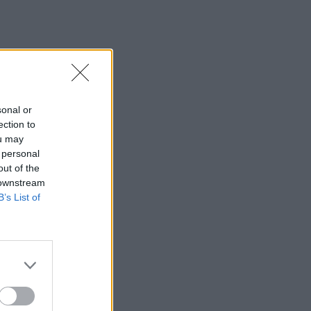
sonal or
ection to
ou may
 personal
out of the
 downstream
B’s List of