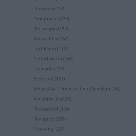
Paroxetin (228)
-
Omeprazol (220)
-
Mirtazapin (192)
-
Amoxicillin (182)
-
Terbinafin (178)
-
Ciprofloxacin (168)
-
Tramadol (158)
-
Seroquel (157)
-
Amoxiclav (= Amoxicillin + Clavulan) (141)
-
Amitriptylin (135)
-
Metoprolol (134)
-
Moviprep (129)
-
Nuvaring (129)
-