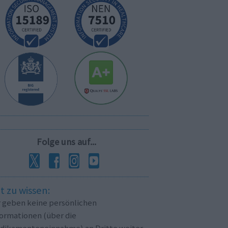
Folge uns auf...
t zu wissen:
r geben keine persönlichen
formationen (über die
dikamenteneinnahme) an Dritte weiter.