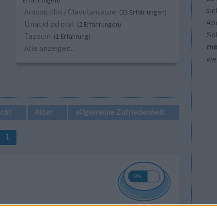
Erfahrungen)
sic
Amoxicillin / Clavulansäure
(23 Erfahrungen)
Ap
Unacid pd oral
(2 Erfahrungen)
So
Tazocin
(1 Erfahrung)
me
Alle anzeigen...
wei
cht
Alter
allgemeine Zufriedenheit
1