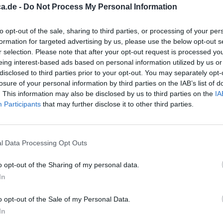
a.de -
Do Not Process My Personal Information
anzen
Wirksamkeit
 hatte ich
Anzahl Nebenwirkungen
to opt-out of the sale, sharing to third parties, or processing of your per
formation for targeted advertising by us, please use the below opt-out s
r selection. Please note that after your opt-out request is processed y
0 Kommentare
eing interest-based ads based on personal information utilized by us or
disclosed to third parties prior to your opt-out. You may separately opt-
losure of your personal information by third parties on the IAB’s list of
. This information may also be disclosed by us to third parties on the
IA
Participants
that may further disclose it to other third parties.
l Data Processing Opt Outs
unden.
Wirksamkeit
o opt-out of the Sharing of my personal data.
ird aber
Anzahl Nebenwirkungen
In
en
albe und ph-neutraler Seife sind die Beschwerden
o opt-out of the Sale of my Personal Data.
ungen zum 2. Mal. Beim 1. Mal habe ich nicht
In
m Medi
... Lesen Sie mehr