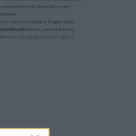
h immer erst mit Ihrem Arzt oder
otheker.
llten Sie noch weitere Fragen über
amedica.de
haben, lesen Sie bitte
ter bei «
häufig gestellte Fragen
».