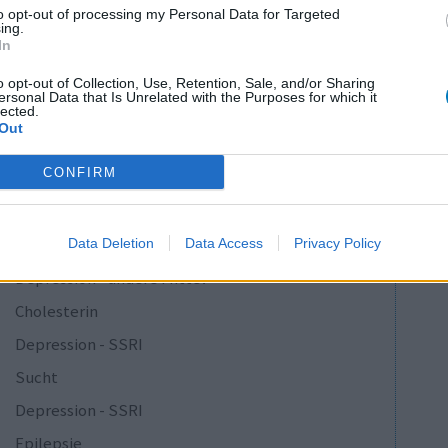
to opt-out of processing my Personal Data for Targeted
ing.
0 Kommentare
In
o opt-out of Collection, Use, Retention, Sale, and/or Sharing
ersonal Data that Is Unrelated with the Purposes for which it
lected.
1
Out
ungen
CONFIRM
Empfängnis Verhütung - andere Mittel
Depression - SSRI
Data Deletion
Data Access
Privacy Policy
Depression - andere Mittel
Cholesterin
Depression - SSRI
Sucht
Depression - SSRI
Epilepsie