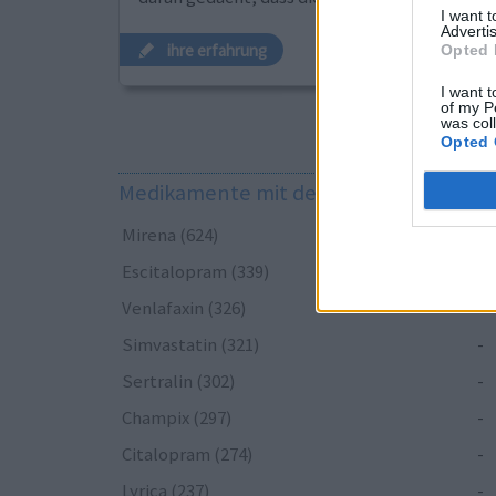
I want 
Advertis
ihre erfahrung
Opted 
I want t
of my P
was col
Opted 
Medikamente mit den meisten Erfahr
Mirena (624)
-
Escitalopram (339)
-
Venlafaxin (326)
-
Simvastatin (321)
-
Sertralin (302)
-
Champix (297)
-
Citalopram (274)
-
Lyrica (237)
-