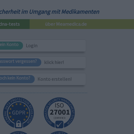
cherheit im Umgang mit Medikamenten
dna-tests
über Meamedica.de
ein Konto
Login
asswort vergessen?
klick hier!
och kein Konto?
Konto erstellen!