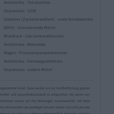
Antibiotika - Tetrazykline
Depression - SSRI
Diabetes (Zuckerkrankheit) - orale Antidiabetika
ADHS - stimulierende Mittel
Blutdruck - Calciumkanalblocker
Antibiotika - Makrolide
Magen - Protonenpumpenhemmer
Antibiotika - Harnwegsinfektion
Depression - andere Mittel
generierter Inhalt. Diese werden vor der Veröffentlichung gelesen
eimittel- und Gesundheitszustand) zu entsprechen. Wir setzen von
enntnisse voraus um ihre Meinungen auszutauschen. Auf diese
r die Ansichten der jeweiligen Autoren wieder und nicht jene des
Erfahrung von Person zu Person unterschiedlich sein kann und dass