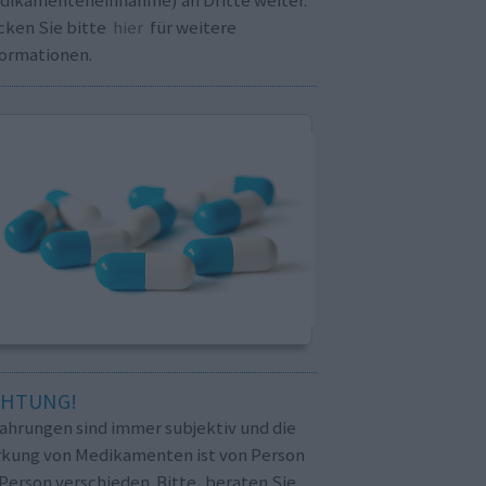
cken Sie bitte
hier
für weitere
formationen.
CHTUNG!
fahrungen sind immer subjektiv und die
rkung von Medikamenten ist von Person
Person verschieden. Bitte, beraten Sie