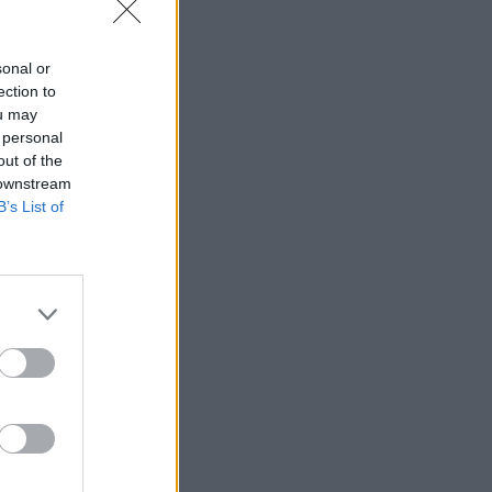
sonal or
ection to
ou may
 personal
out of the
 downstream
B’s List of