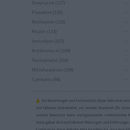
Doxycyclin (127)
-
Fluoxetin (126)
-
Metformin (123)
-
Ritalin (113)
-
Amlodipin (107)
-
Azithromycin (104)
-
Pantoprazol (103)
-
Nitrofurantoin (100)
-
Cymbalta (98)
-
Die Bewertungen und Kommentare dieser Seite sind nutzer
und teilweise überarbeitet, um unseren Standards (für Arzn
unseren Benutzern keine nachgewiesenen medizinischen K
Weise geben die beschriebenen Meinungen und Erfahrungen nu
Eigentümers dieser Website. Bitte beachten Sie, dass eine 