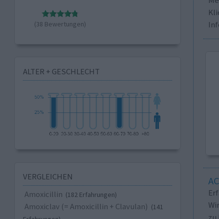
Kli
In
(38 Bewertungen)
ALTER + GESCHLECHT
VERGLEICHEN
A
Er
Amoxicillin
(182 Erfahrungen)
Wi
Amoxiclav (= Amoxicillin + Clavulan)
(141
zu 