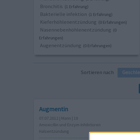
Bronchitis
(1 Erfahrung)
Bakterielle infektion
(1 Erfahrung)
Kieferhöhlenentzündung
(0 Erfahrungen)
Nasennebenhöhlenentzündung
(0
Erfahrungen)
Augenentzündung
(0 Erfahrungen)
Sortieren nach
Geschle
Augmentin
07.07.2012 | Mann | 18
Amoxicillin und Enzym-Inhibitoren
Halsentzündung