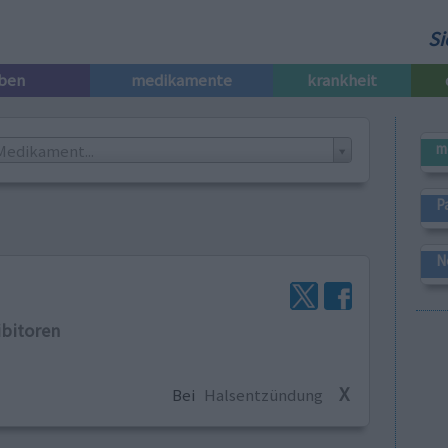
Si
iben
medikamente
krankheit
m
Medikament...
P
N
ibitoren
X
Bei
Halsentzündung