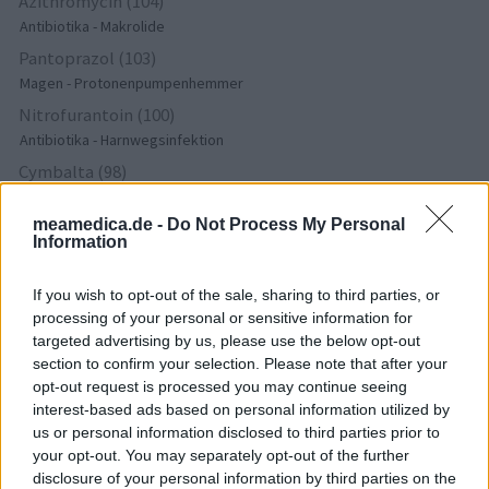
Azithromycin (104)
Antibiotika - Makrolide
Pantoprazol (103)
Magen - Protonenpumpenhemmer
Nitrofurantoin (100)
Antibiotika - Harnwegsinfektion
Cymbalta (98)
Depression - andere Mittel
meamedica.de -
Do Not Process My Personal
Information
Die Bewertungen und Kommentare dieser Seite sind
nutzergenerierter Inhalt. Diese werden vor der Veröffentlichung
If you wish to opt-out of the sale, sharing to third parties, or
gelesen und teilweise überarbeitet, um unseren Standards (für
processing of your personal or sensitive information for
targeted advertising by us, please use the below opt-out
Arzneimittel- und Gesundheitszustand) zu entsprechen. Wir
section to confirm your selection. Please note that after your
setzen von unseren Benutzern keine nachgewiesenen
opt-out request is processed you may continue seeing
medizinischen Kenntnisse voraus um ihre Meinungen
interest-based ads based on personal information utilized by
auszutauschen. Auf diese Weise geben die beschriebenen
us or personal information disclosed to third parties prior to
Meinungen und Erfahrungen nur die Ansichten der jeweiligen
your opt-out. You may separately opt-out of the further
Autoren wieder und nicht jene des Eigentümers dieser Website.
disclosure of your personal information by third parties on the
Bitte beachten Sie, dass eine Erfahrung von Person zu Person