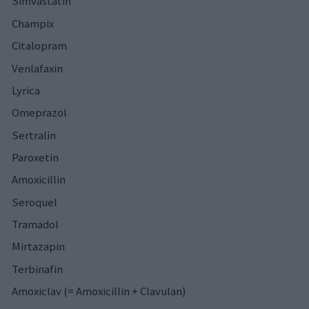
Simvastatin
Champix
Citalopram
Venlafaxin
Lyrica
Omeprazol
Sertralin
Paroxetin
Amoxicillin
Seroquel
Tramadol
Mirtazapin
Terbinafin
Amoxiclav (= Amoxicillin + Clavulan)