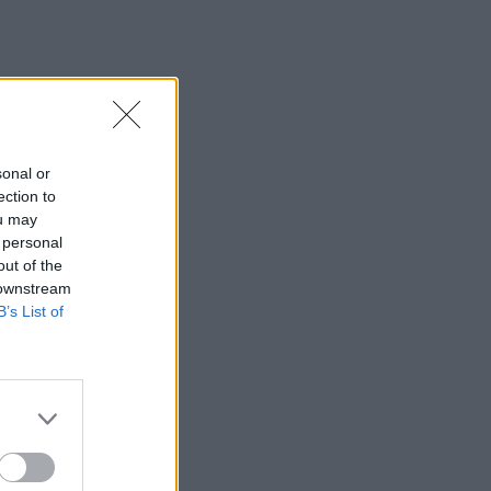
sonal or
ection to
ou may
 personal
out of the
 downstream
B’s List of