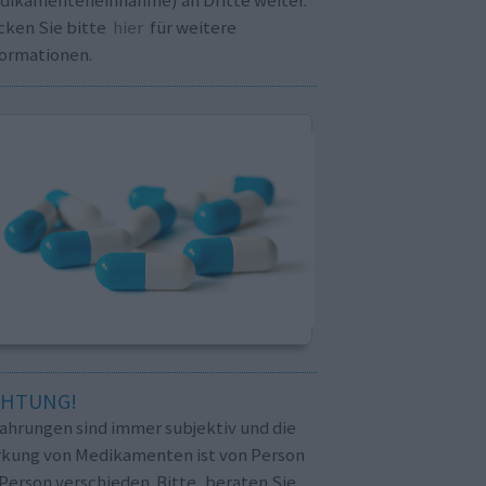
cken Sie bitte
hier
für weitere
formationen.
CHTUNG!
fahrungen sind immer subjektiv und die
rkung von Medikamenten ist von Person
Person verschieden. Bitte, beraten Sie