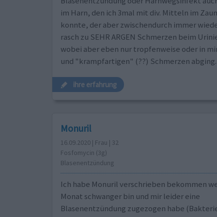
Blasenentzündung oder Harnwegsinfekt auch
im Harn, den ich 3mal mit div. Mitteln im Zau
konnte, der aber zwischendurch immer wiede
rasch zu SEHR ARGEN Schmerzen beim Urini
wobei aber eben nur tropfenweise oder in m
und "krampfartigen" (??) Schmerzen abging.
ihre erfahrung
Monuril
16.09.2020 | Frau | 32
Fosfomycin (3g)
Blasenentzündung
Ich habe Monuril verschrieben bekommen weil
Monat schwanger bin und mir leider eine
Blasenentzündung zugezogen habe (Bakterie