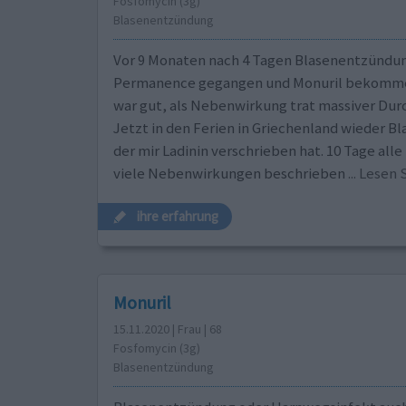
Fosfomycin (3g)
Blasenentzündung
Vor 9 Monaten nach 4 Tagen Blasenentzündun
Permanence gegangen und Monuril bekomme
war gut, als Nebenwirkung trat massiver Durch
Jetzt in den Ferien in Griechenland wieder B
der mir Ladinin verschrieben hat. 10 Tage alle
viele Nebenwirkungen beschrieben
... Lesen
ihre erfahrung
Monuril
15.11.2020 | Frau | 68
Fosfomycin (3g)
Blasenentzündung