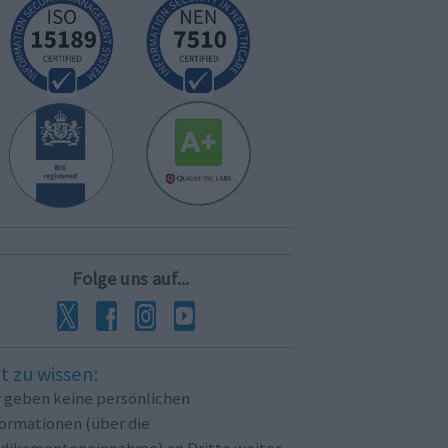
Folge uns auf...
t zu wissen:
r geben keine persönlichen
formationen (über die
dikamenteneinnahme) an Dritte weiter.