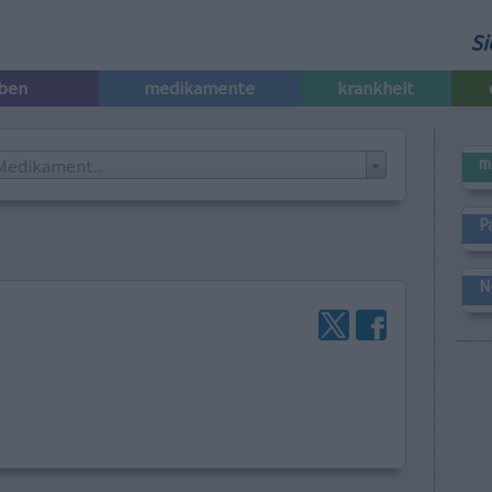
Si
iben
medikamente
krankheit
m
Medikament...
P
N