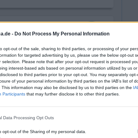
a.de -
Do Not Process My Personal Information
to opt-out of the sale, sharing to third parties, or processing of your per
formation for targeted advertising by us, please use the below opt-out s
men, da ich
r selection. Please note that after your opt-out request is processed y
Wirksamkeit
eing interest-based ads based on personal information utilized by us or
ika in den
Anzahl Nebenwirkungen
disclosed to third parties prior to your opt-out. You may separately opt-
 von einem
losure of your personal information by third parties on the IAB’s list of
cht empfindlich dagegen war, immer geholfen. 80%
. This information may also be disclosed by us to third parties on the
IA
 3-4 Tagen bin ich idR beschwerdefrei.
Participants
that may further disclose it to other third parties.
en Sie mehr
0 Kommentare
l Data Processing Opt Outs
o opt-out of the Sharing of my personal data.