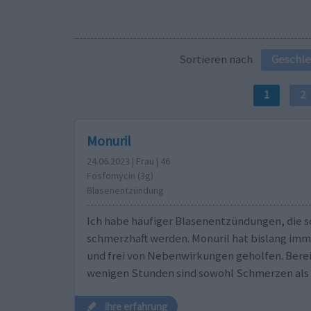
Sortieren nach
Geschle
1
2
Monuril
24.06.2023 | Frau | 46
Fosfomycin (3g)
Blasenentzündung
Ich habe häufiger Blasenentzündungen, die s
schmerzhaft werden. Monuril hat bislang imm
und frei von Nebenwirkungen geholfen. Berei
wenigen Stunden sind sowohl Schmerzen als 
ihre erfahrung