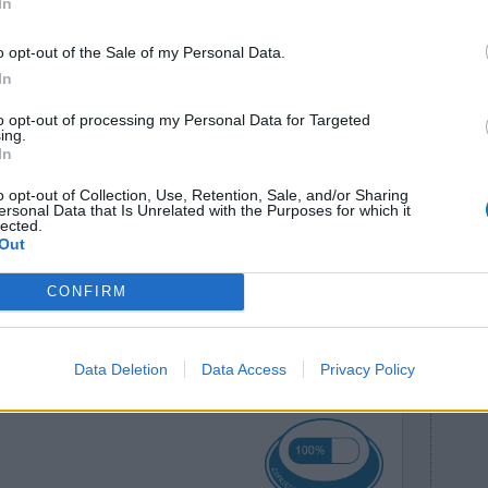
In
o opt-out of the Sale of my Personal Data.
In
to opt-out of processing my Personal Data for Targeted
ing.
rieben
Wirksamkeit
In
t sich sehr
Anzahl Nebenwirkungen
o opt-out of Collection, Use, Retention, Sale, and/or Sharing
es aber nie
ersonal Data that Is Unrelated with the Purposes for which it
lected.
sehr unangenehm. Durchfall und Erbrechen für
Out
nd starke Müdigkeit . Habe sonst keine Probleme
CONFIRM
0 Kommentare
Data Deletion
Data Access
Privacy Policy