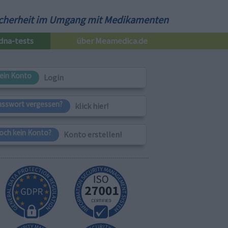
cherheit im Umgang mit Medikamenten
dna-tests
über Meamedica.de
ein Konto
Login
asswort vergessen?
klick hier!
och kein Konto?
Konto erstellen!