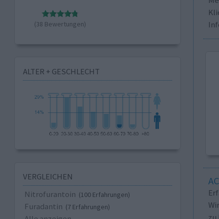
Kli
In
(38 Bewertungen)
ALTER + GESCHLECHT
VERGLEICHEN
A
Er
Nitrofurantoin
(100 Erfahrungen)
Wi
Furadantin
(7 Erfahrungen)
zu 
Alle anzeigen...