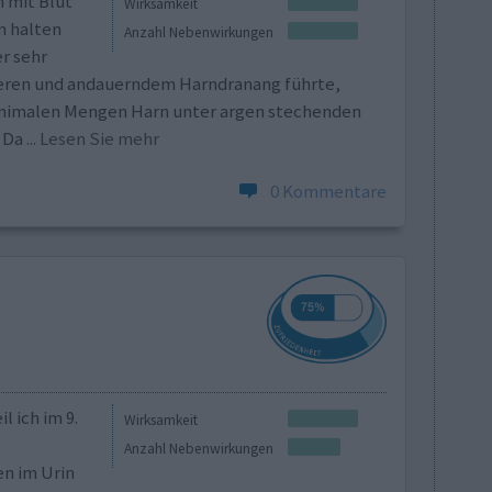
 mit Blut
Wirksamkeit
m halten
Anzahl Nebenwirkungen
r sehr
eren und andauerndem Harndranang führte,
inimalen Mengen Harn unter argen stechenden
 Da
... Lesen Sie mehr
0 Kommentare
 ich im 9.
Wirksamkeit
Anzahl Nebenwirkungen
n im Urin