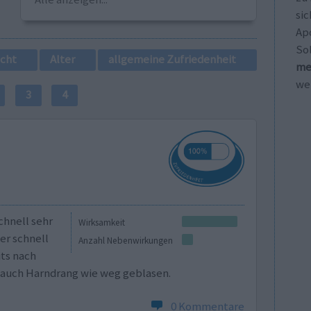
sic
Ap
So
cht
Alter
allgemeine Zufriedenheit
me
wei
3
4
chnell sehr
Wirksamkeit
er schnell
Anzahl Nebenwirkungen
ts nach
auch Harndrang wie weg geblasen.
0 Kommentare