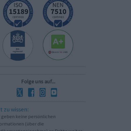
Folge uns auf...
t zu wissen:
r geben keine persönlichen
formationen (über die
dikamenteneinnahme) an Dritte weiter.