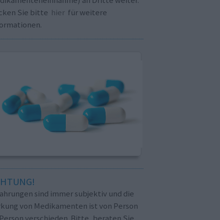
cken Sie bitte
hier
für weitere
formationen.
CHTUNG!
fahrungen sind immer subjektiv und die
rkung von Medikamenten ist von Person
Person verschieden. Bitte, beraten Sie