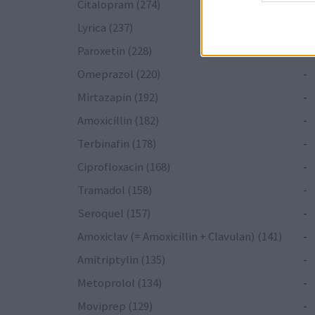
Citalopram (274)
-
Lyrica (237)
-
Paroxetin (228)
-
Omeprazol (220)
-
Mirtazapin (192)
-
Amoxicillin (182)
-
Terbinafin (178)
-
Ciprofloxacin (168)
-
Tramadol (158)
-
Seroquel (157)
-
Amoxiclav (= Amoxicillin + Clavulan) (141)
-
Amitriptylin (135)
-
Metoprolol (134)
-
Moviprep (129)
-