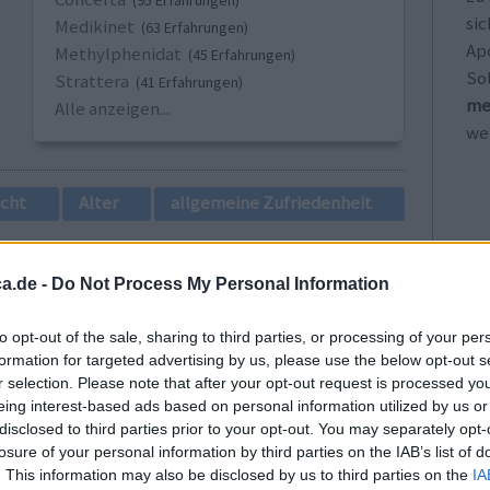
(95 Erfahrungen)
sic
Medikinet
(63 Erfahrungen)
Ap
Methylphenidat
(45 Erfahrungen)
So
Strattera
(41 Erfahrungen)
me
Alle anzeigen...
wei
cht
Alter
allgemeine Zufriedenheit
1
a.de -
Do Not Process My Personal Information
to opt-out of the sale, sharing to third parties, or processing of your per
formation for targeted advertising by us, please use the below opt-out s
r selection. Please note that after your opt-out request is processed y
eing interest-based ads based on personal information utilized by us or
disclosed to third parties prior to your opt-out. You may separately opt-
losure of your personal information by third parties on the IAB’s list of
nt einige
Wirksamkeit
. This information may also be disclosed by us to third parties on the
IA
efährdet.
Anzahl Nebenwirkungen