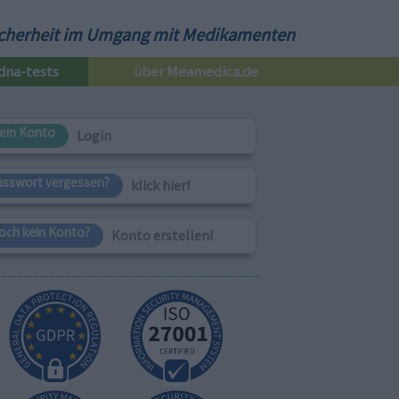
cherheit im Umgang mit Medikamenten
dna-tests
über Meamedica.de
ein Konto
Login
asswort vergessen?
klick hier!
och kein Konto?
Konto erstellen!