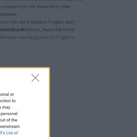
h immer erst mit Ihrem Arzt oder
otheker.
llten Sie noch weitere Fragen über
amedica.de
haben, lesen Sie bitte
ter bei «
häufig gestellte Fragen
».
sonal or
ection to
ou may
 personal
out of the
 downstream
B’s List of