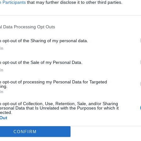
Participants
that may further disclose it to other third parties.
Zeug zu
l Data Processing Opt Outs
0 Kommentare
o opt-out of the Sharing of my personal data.
In
1
o opt-out of the Sale of my Personal Data.
ungen
In
Empfängnis Verhütung - andere Mittel
to opt-out of processing my Personal Data for Targeted
ing.
Depression - SSRI
In
Depression - andere Mittel
o opt-out of Collection, Use, Retention, Sale, and/or Sharing
ersonal Data that Is Unrelated with the Purposes for which it
Cholesterin
lected.
Out
Depression - SSRI
Sucht
CONFIRM