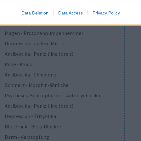
Depression - SSRI
Epilepsie
Data Deletion
Data Access
Privacy Policy
Depression - SSRI
Magen - Protonenpumpenhemmer
Depression - andere Mittel
Antibiotika - Penizilline (breit)
Pilze - Mund
Antibiotika - Chinolone
Schmerz - Morphin-ähnliche
Psychose / Schizophrenie - Antipsychotika
Antibiotika - Penizilline (breit)
Depression - Trizyklika
Blutdruck - Beta-Blocker
Darm - Verstopfung