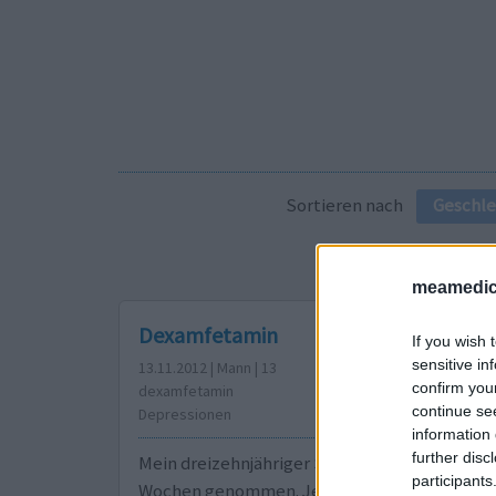
Sortieren nach
Geschle
meamedic
Dexamfetamin
If you wish 
sensitive in
13.11.2012 | Mann | 13
confirm you
dexamfetamin
continue se
Depressionen
information 
further disc
Mein dreizehnjähriger Sohn hat das Medikame
participants
Wochen genommen. Jetzt ist er selbstmordg