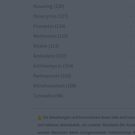
Nuvaring (129)
-
Doxycyclin (127)
-
Fluoxetin (126)
-
Metformin (123)
-
Ritalin (113)
-
Amlodipin (107)
-
Azithromycin (104)
-
Pantoprazol (103)
-
Nitrofurantoin (100)
-
Cymbalta (98)
-
Die Bewertungen und Kommentare dieser Seite sind nutzer
und teilweise überarbeitet, um unseren Standards (für Arzn
unseren Benutzern keine nachgewiesenen medizinischen K