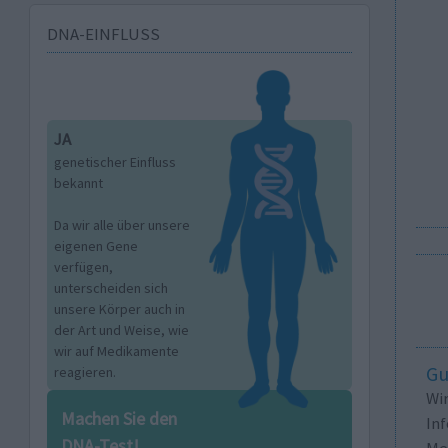
DNA-EINFLUSS
JA
genetischer Einfluss
bekannt
Da wir alle über unsere
eigenen Gene
verfügen,
unterscheiden sich
unsere Körper auch in
der Art und Weise, wie
wir auf Medikamente
Gu
reagieren.
Wi
Machen Sie den
In
DNA-Test!
Me