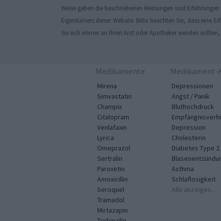
Weise geben die beschriebenen Meinungen und Erfahrungen nu
Eigentümers dieser Website. Bitte beachten Sie, dass eine 
Sie sich immer an Ihren Arzt oder Apotheker wenden sollten
Medikamente
Medikament-K
Mirena
Depressionen
Simvastatin
Angst / Panik
Champix
Bluthochdruck
Citalopram
Empfängnisverh
Venlafaxin
Depression
Lyrica
Cholesterin
Omeprazol
Diabetes Type 2
Sertralin
Blasenentzündu
Paroxetin
Asthma
Amoxicillin
Schlaflosigkeit
Seroquel
Alle anzeigen...
Tramadol
Mirtazapin
Terbinafin