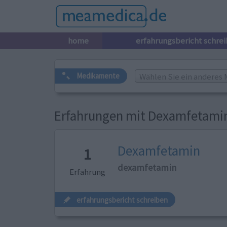
home
erfahrungsbericht schre
Wählen Sie ein anderes 
Medikamente
Erfahrungen mit Dexamfetami
Dexamfetamin
1
dexamfetamin
Erfahrung
erfahrungsbericht schreiben