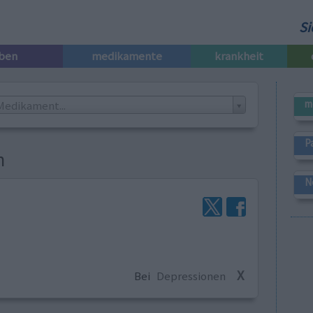
Si
iben
medikamente
krankheit
m
Medikament...
P
n
N
X
Bei
Depressionen