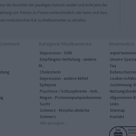
r die Ansichten der jeweiligen Autoren wieder und nicht jene des
Erfahrung von Person zu Person unterschiedlich sein kann und dass
, um medizinischen Rat zu Medikamenten zu erhalten.
rankheit
Kategorie Medikamente
Meamedica
Depression - SSRI
expertenmein
Empfängnis Verhütung - andere
Unsere Spezia
M...
faq
ütung
Cholesterin
Datenschutzer
Depression - andere Mittel
cookie-richtlin
Epilepsie
zustimmung d
Psychose / Schizophrenie - Anti...
Nutzungsbedi
ng
Magen - Protonenpumpenhemmer
Allgemeinen 
Sucht
Links
Schmerz - Morphin-ähnliche
Sitemap
Schmerz
Kontakt
Alle anzeigen...