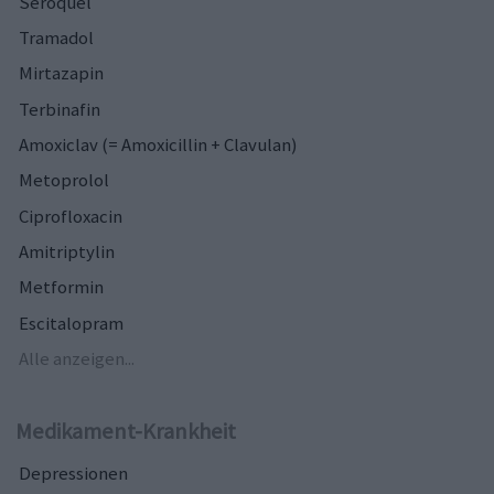
Seroquel
Tramadol
Mirtazapin
Terbinafin
Amoxiclav (= Amoxicillin + Clavulan)
Metoprolol
Ciprofloxacin
Amitriptylin
Metformin
Escitalopram
Alle anzeigen...
Medikament-Krankheit
Depressionen