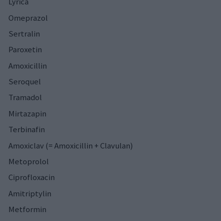
Lyrica
Omeprazol
Sertralin
Paroxetin
Amoxicillin
Seroquel
Tramadol
Mirtazapin
Terbinafin
Amoxiclav (= Amoxicillin + Clavulan)
Metoprolol
Ciprofloxacin
Amitriptylin
Metformin