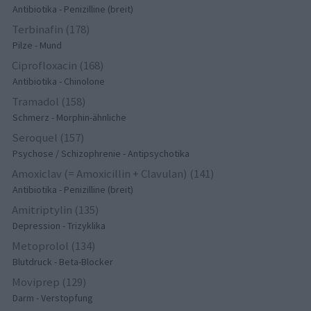
Antibiotika - Penizilline (breit)
Terbinafin (178)
Pilze - Mund
Ciprofloxacin (168)
Antibiotika - Chinolone
Tramadol (158)
Schmerz - Morphin-ähnliche
Seroquel (157)
Psychose / Schizophrenie - Antipsychotika
Amoxiclav (= Amoxicillin + Clavulan) (141)
Antibiotika - Penizilline (breit)
Amitriptylin (135)
Depression - Trizyklika
Metoprolol (134)
Blutdruck - Beta-Blocker
Moviprep (129)
Darm - Verstopfung