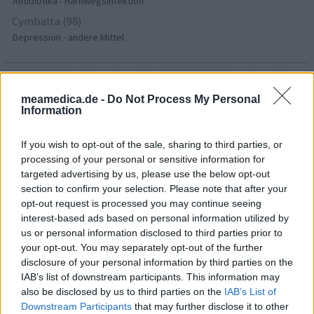
Antibiotika - Harnwegsinfektion
Cymbalta (98)
Depression - andere Mittel
Die Bewertungen und Kommentare dieser Seite sind
meamedica.de -
Do Not Process My Personal
nutzergenerierter Inhalt. Diese werden vor der Veröffentlichung
Information
gelesen und teilweise überarbeitet, um unseren Standards (für
Arzneimittel- und Gesundheitszustand) zu entsprechen. Wir
If you wish to opt-out of the sale, sharing to third parties, or
setzen von unseren Benutzern keine nachgewiesenen
processing of your personal or sensitive information for
medizinischen Kenntnisse voraus um ihre Meinungen
targeted advertising by us, please use the below opt-out
auszutauschen. Auf diese Weise geben die beschriebenen
section to confirm your selection. Please note that after your
Meinungen und Erfahrungen nur die Ansichten der jeweiligen
opt-out request is processed you may continue seeing
Autoren wieder und nicht jene des Eigentümers dieser Website.
interest-based ads based on personal information utilized by
Bitte beachten Sie, dass eine Erfahrung von Person zu Person
us or personal information disclosed to third parties prior to
unterschiedlich sein kann und dass Sie sich immer an Ihren Arzt
your opt-out. You may separately opt-out of the further
oder Apotheker wenden sollten, um medizinischen Rat zu
disclosure of your personal information by third parties on the
Medikamenten zu erhalten.
IAB’s list of downstream participants. This information may
also be disclosed by us to third parties on the
IAB’s List of
Downstream Participants
that may further disclose it to other