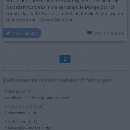
der OP der Durchbruch schon vorlag, weiß ich nicht. Die
Wartezeit wurde i.v. mit einer Ampulle Dipi gelöst. Ich
konnte das erste Mal seit ca 18 Stunden die Augen wieder
zu machen ohn
... Lesen Sie mehr
0 Kommentare
ihre erfahrung
1
Medikamente mit den meisten Erfahrungen
Mirena (624)
Empfängnis Verhütung - andere Mittel
Escitalopram (339)
Depression - SSRI
Venlafaxin (326)
Depression - andere Mittel