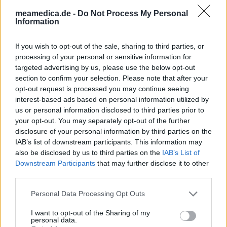
auszutauschen. Auf diese Weise geben die beschriebenen
meamedica.de -
Do Not Process My Personal
Information
Meinungen und Erfahrungen nur die Ansichten der jeweiligen
Autoren wieder und nicht jene des Eigentümers dieser Website.
Bitte beachten Sie, dass eine Erfahrung von Person zu Person
If you wish to opt-out of the sale, sharing to third parties, or
unterschiedlich sein kann und dass Sie sich immer an Ihren Arzt
processing of your personal or sensitive information for
oder Apotheker wenden sollten, um medizinischen Rat zu
targeted advertising by us, please use the below opt-out
Medikamenten zu erhalten.
section to confirm your selection. Please note that after your
opt-out request is processed you may continue seeing
interest-based ads based on personal information utilized by
us or personal information disclosed to third parties prior to
your opt-out. You may separately opt-out of the further
disclosure of your personal information by third parties on the
IAB’s list of downstream participants. This information may
also be disclosed by us to third parties on the
IAB’s List of
Downstream Participants
that may further disclose it to other
third parties.
Personal Data Processing Opt Outs
I want to opt-out of the Sharing of my
personal data.