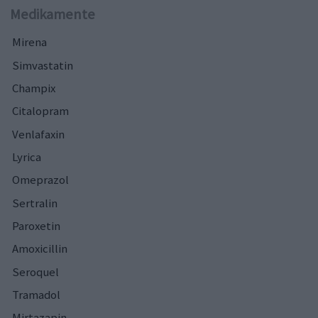
Medikamente
Mirena
Simvastatin
Champix
Citalopram
Venlafaxin
Lyrica
Omeprazol
Sertralin
Paroxetin
Amoxicillin
Seroquel
Tramadol
Mirtazapin