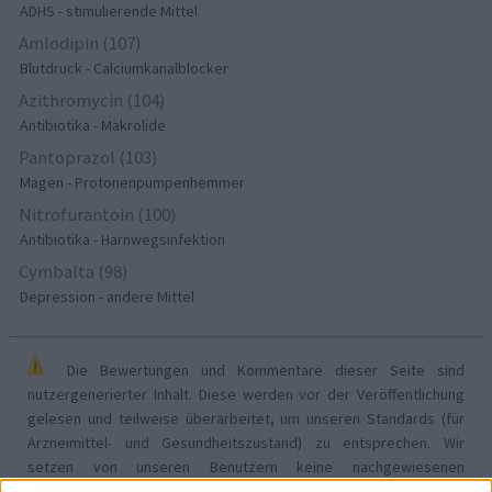
ADHS - stimulierende Mittel
Amlodipin (107)
Blutdruck - Calciumkanalblocker
Azithromycin (104)
Antibiotika - Makrolide
Pantoprazol (103)
Magen - Protonenpumpenhemmer
Nitrofurantoin (100)
Antibiotika - Harnwegsinfektion
Cymbalta (98)
Depression - andere Mittel
Die Bewertungen und Kommentare dieser Seite sind
nutzergenerierter Inhalt. Diese werden vor der Veröffentlichung
gelesen und teilweise überarbeitet, um unseren Standards (für
Arzneimittel- und Gesundheitszustand) zu entsprechen. Wir
setzen von unseren Benutzern keine nachgewiesenen
medizinischen Kenntnisse voraus um ihre Meinungen