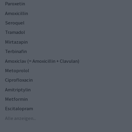
Paroxetin
Amoxicillin
Seroquel
Tramadol
Mirtazapin
Terbinafin
Amoxiclav (= Amoxicillin + Clavulan)
Metoprolol
Ciprofloxacin
Amitriptylin
Metformin
Escitalopram
Alle anzeigen...