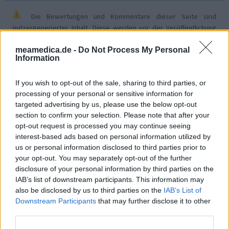
Die Bewertungen und Kommentare dieser Seite sind
nutzergenerierter Inhalt. Diese werden vor der Veröffentlichung
gelesen und teilweise überarbeitet, um unseren Standards (für
meamedica.de -
Do Not Process My Personal
Arzneimittel- und Gesundheitszustand) zu entsprechen. Wir
Information
setzen von unseren Benutzern keine nachgewiesenen
medizinischen Kenntnisse voraus um ihre Meinungen
If you wish to opt-out of the sale, sharing to third parties, or
auszutauschen. Auf diese Weise geben die beschriebenen
processing of your personal or sensitive information for
Meinungen und Erfahrungen nur die Ansichten der jeweiligen
targeted advertising by us, please use the below opt-out
Autoren wieder und nicht jene des Eigentümers dieser Website.
section to confirm your selection. Please note that after your
Bitte beachten Sie, dass eine Erfahrung von Person zu Person
opt-out request is processed you may continue seeing
unterschiedlich sein kann und dass Sie sich immer an Ihren Arzt
interest-based ads based on personal information utilized by
oder Apotheker wenden sollten, um medizinischen Rat zu
us or personal information disclosed to third parties prior to
Medikamenten zu erhalten.
your opt-out. You may separately opt-out of the further
disclosure of your personal information by third parties on the
IAB’s list of downstream participants. This information may
also be disclosed by us to third parties on the
IAB’s List of
Downstream Participants
that may further disclose it to other
third parties.