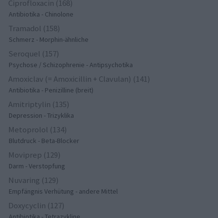
Ciprofloxacin (168)
Antibiotika - Chinolone
Tramadol (158)
Schmerz - Morphin-ähnliche
Seroquel (157)
Psychose / Schizophrenie - Antipsychotika
Amoxiclav (= Amoxicillin + Clavulan) (141)
Antibiotika - Penizilline (breit)
Amitriptylin (135)
Depression - Trizyklika
Metoprolol (134)
Blutdruck - Beta-Blocker
Moviprep (129)
Darm - Verstopfung
Nuvaring (129)
Empfängnis Verhütung - andere Mittel
Doxycyclin (127)
Antibiotika - Tetrazykline