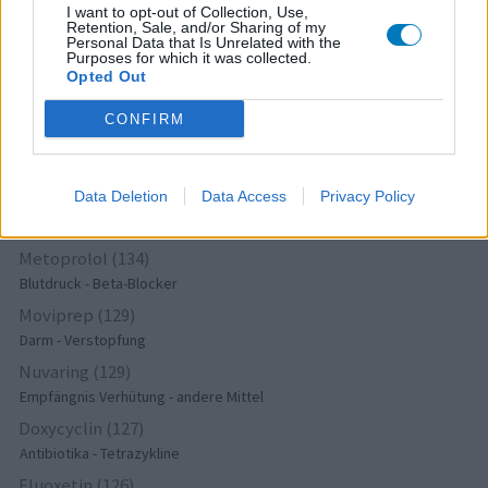
I want to opt-out of Collection, Use,
Retention, Sale, and/or Sharing of my
Tramadol (158)
Personal Data that Is Unrelated with the
Schmerz - Morphin-ähnliche
Purposes for which it was collected.
Opted Out
Seroquel (157)
Psychose / Schizophrenie - Antipsychotika
CONFIRM
Amoxiclav (= Amoxicillin + Clavulan) (141)
Antibiotika - Penizilline (breit)
Data Deletion
Data Access
Privacy Policy
Amitriptylin (135)
Depression - Trizyklika
Metoprolol (134)
Blutdruck - Beta-Blocker
Moviprep (129)
Darm - Verstopfung
Nuvaring (129)
Empfängnis Verhütung - andere Mittel
Doxycyclin (127)
Antibiotika - Tetrazykline
Fluoxetin (126)