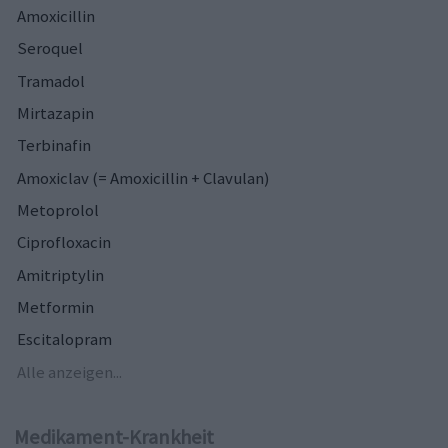
Amoxicillin
Seroquel
Tramadol
Mirtazapin
Terbinafin
Amoxiclav (= Amoxicillin + Clavulan)
Metoprolol
Ciprofloxacin
Amitriptylin
Metformin
Escitalopram
Alle anzeigen...
Medikament-Krankheit