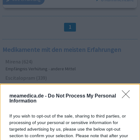
1
Medikamente mit den meisten Erfahrungen
Mirena (624)
Empfängnis Verhütung - andere Mittel
Escitalopram (339)
Depression - SSRI
Venlafaxin (326)
meamedica.de -
Do Not Process My Personal
Information
Depression - andere Mittel
Simvastatin (321)
If you wish to opt-out of the sale, sharing to third parties, or
Cholesterin
processing of your personal or sensitive information for
Sertralin (302)
targeted advertising by us, please use the below opt-out
Depression - SSRI
section to confirm your selection. Please note that after your