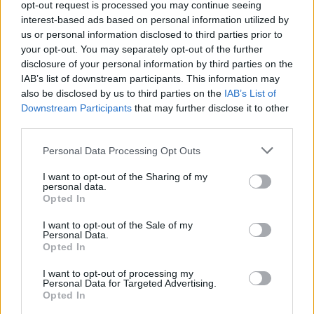
Champix (297)
opt-out request is processed you may continue seeing
interest-based ads based on personal information utilized by
Sucht
us or personal information disclosed to third parties prior to
Citalopram (274)
your opt-out. You may separately opt-out of the further
Depression - SSRI
disclosure of your personal information by third parties on the
Lyrica (237)
IAB’s list of downstream participants. This information may
also be disclosed by us to third parties on the
IAB’s List of
Epilepsie
Downstream Participants
that may further disclose it to other
Paroxetin (228)
third parties.
Depression - SSRI
Omeprazol (220)
Personal Data Processing Opt Outs
Magen - Protonenpumpenhemmer
I want to opt-out of the Sharing of my
Mirtazapin (192)
personal data.
Opted In
Depression - andere Mittel
Amoxicillin (182)
I want to opt-out of the Sale of my
Personal Data.
Antibiotika - Penizilline (breit)
Opted In
Terbinafin (178)
I want to opt-out of processing my
Pilze - Mund
Personal Data for Targeted Advertising.
Opted In
Ciprofloxacin (168)
Antibiotika - Chinolone