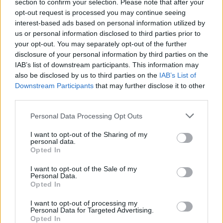
section to confirm your selection. Please note that after your
opt-out request is processed you may continue seeing
Die Bewertungen und Kommentare dieser Seite sind
interest-based ads based on personal information utilized by
nutzergenerierter Inhalt. Diese werden vor der Veröffentlichung
us or personal information disclosed to third parties prior to
gelesen und teilweise überarbeitet, um unseren Standards (für
your opt-out. You may separately opt-out of the further
Arzneimittel- und Gesundheitszustand) zu entsprechen. Wir
disclosure of your personal information by third parties on the
setzen von unseren Benutzern keine nachgewiesenen
IAB’s list of downstream participants. This information may
medizinischen Kenntnisse voraus um ihre Meinungen
also be disclosed by us to third parties on the
IAB’s List of
auszutauschen. Auf diese Weise geben die beschriebenen
Downstream Participants
that may further disclose it to other
Meinungen und Erfahrungen nur die Ansichten der jeweiligen
third parties.
Autoren wieder und nicht jene des Eigentümers dieser Website.
Personal Data Processing Opt Outs
Bitte beachten Sie, dass eine Erfahrung von Person zu Person
unterschiedlich sein kann und dass Sie sich immer an Ihren Arzt
I want to opt-out of the Sharing of my
oder Apotheker wenden sollten, um medizinischen Rat zu
personal data.
Medikamenten zu erhalten.
Opted In
I want to opt-out of the Sale of my
Personal Data.
Opted In
I want to opt-out of processing my
Personal Data for Targeted Advertising.
Opted In