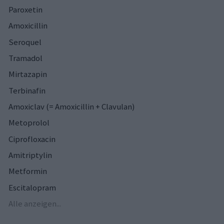
Paroxetin
Amoxicillin
Seroquel
Tramadol
Mirtazapin
Terbinafin
Amoxiclav (= Amoxicillin + Clavulan)
Metoprolol
Ciprofloxacin
Amitriptylin
Metformin
Escitalopram
Alle anzeigen...