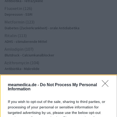
Antibiotika - Tetrazykline
Fluoxetin (126)
Depression - SSRI
Metformin (123)
Diabetes (Zuckerkrankheit) - orale Antidiabetika
Ritalin (113)
ADHS - stimulierende Mittel
Amlodipin (107)
Blutdruck - Calciumkanalblocker
Azithromycin (104)
Antibiotika - Makrolide
Pantoprazol (103)
Magen - Protonenpumpenhemmer
meamedica.de -
Do Not Process My Personal
Information
Nitrofurantoin (100)
Antibiotika - Harnwegsinfektion
If you wish to opt-out of the sale, sharing to third parties, or
Cymbalta (98)
processing of your personal or sensitive information for
Depression - andere Mittel
targeted advertising by us, please use the below opt-out