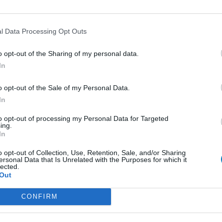
0 Kommentare
l Data Processing Opt Outs
o opt-out of the Sharing of my personal data.
1
In
ungen
o opt-out of the Sale of my Personal Data.
In
Empfängnis Verhütung - andere Mittel
to opt-out of processing my Personal Data for Targeted
Depression - SSRI
ing.
In
Depression - andere Mittel
o opt-out of Collection, Use, Retention, Sale, and/or Sharing
Cholesterin
ersonal Data that Is Unrelated with the Purposes for which it
lected.
Depression - SSRI
Out
Sucht
CONFIRM
Depression - SSRI
Epilepsie