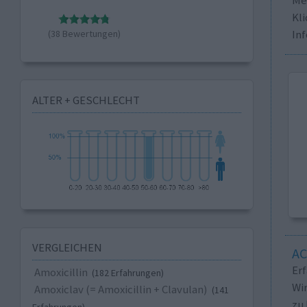
Kli
In
(38 Bewertungen)
ALTER + GESCHLECHT
VERGLEICHEN
A
Er
Amoxicillin
(182 Erfahrungen)
Wi
Amoxiclav (= Amoxicillin + Clavulan)
(141
zu 