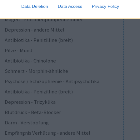
Data Deletion
Data Access
Privacy Policy
Depression - SSRI
Magen - Protonenpumpenhemmer
Depression - andere Mittel
Antibiotika - Penizilline (breit)
Pilze - Mund
Antibiotika - Chinolone
Schmerz - Morphin-ähnliche
Psychose / Schizophrenie - Antipsychotika
Antibiotika - Penizilline (breit)
Depression - Trizyklika
Blutdruck - Beta-Blocker
Darm - Verstopfung
Empfängnis Verhütung - andere Mittel