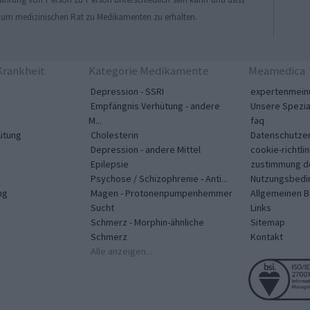
, um medizinischen Rat zu Medikamenten zu erhalten.
rankheit
Kategorie Medikamente
Meamedica
Depression - SSRI
expertenmein
Empfängnis Verhütung - andere
Unsere Spezia
M...
faq
ütung
Cholesterin
Datenschutzer
Depression - andere Mittel
cookie-richtlin
Epilepsie
zustimmung d
Psychose / Schizophrenie - Anti...
Nutzungsbedi
ng
Magen - Protonenpumpenhemmer
Allgemeinen 
Sucht
Links
Schmerz - Morphin-ähnliche
Sitemap
Schmerz
Kontakt
Alle anzeigen...