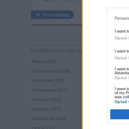
ihre erfahrung
Persona
I want t
Opted 
Medikamente mit den meisten Erfahr
I want t
Opted 
Mirena (624)
-
I want 
Escitalopram (339)
-
Advertis
Opted 
Venlafaxin (326)
-
I want t
Simvastatin (321)
-
of my P
was col
Sertralin (302)
-
Opted 
Champix (297)
-
Citalopram (274)
-
Lyrica (237)
-