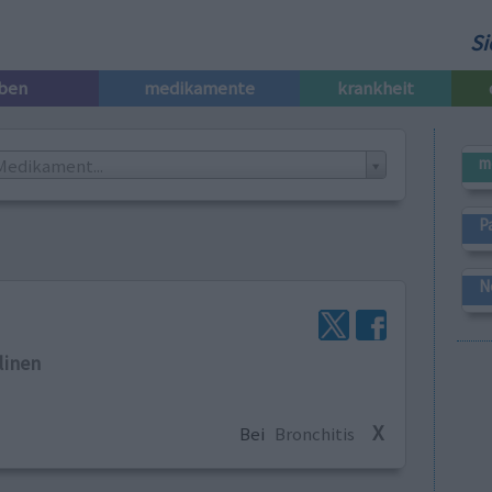
Si
iben
medikamente
krankheit
m
Medikament...
P
N
linen
X
Bei
Bronchitis