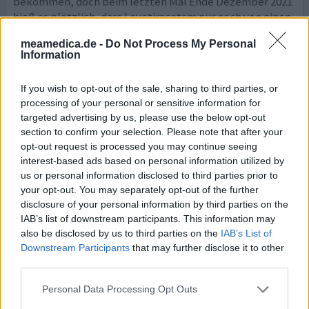
bekommen, doch beim letzten Mal Ende Dezember 2021
hieß es plötzlich, dass Levetiracetam nur noch von einen
Neurologen verschrieben werden darf. Hat jemand
meamedica.de -
Do Not Process My Personal
änmliche Erfahrungen gemacht? Sehr dankbar wäre ich
Information
auch, wenn mir j
... Lesen Sie mehr
If you wish to opt-out of the sale, sharing to third parties, or
ihre erfahrung
processing of your personal or sensitive information for
targeted advertising by us, please use the below opt-out
section to confirm your selection. Please note that after your
Levetiracetam
opt-out request is processed you may continue seeing
interest-based ads based on personal information utilized by
12.12.2021 | Frau | 45
us or personal information disclosed to third parties prior to
Levetiracetam
your opt-out. You may separately opt-out of the further
Epilepsie
disclosure of your personal information by third parties on the
IAB’s list of downstream participants. This information may
Wirksamkeit
also be disclosed by us to third parties on the
IAB’s List of
Anzahl Nebenwirkungen
Downstream Participants
that may further disclose it to other
third parties.
Ich habe die Erfahrung gemacht das levetiracetam mich
durch den stress wieder beruhigt hat mir jedoch während
Personal Data Processing Opt Outs
der Arbeit die Konzentration und die leistungsfähigen