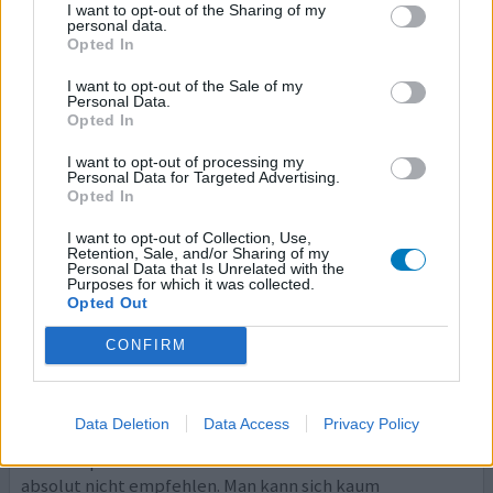
nimmt .
I want to opt-out of the Sharing of my
personal data.
Opted In
ihre erfahrung
I want to opt-out of the Sale of my
Personal Data.
Opted In
Levetiracetam
I want to opt-out of processing my
20.11.2021 | Frau | 39
Personal Data for Targeted Advertising.
Levetiracetam
Opted In
Epilepsie
I want to opt-out of Collection, Use,
Retention, Sale, and/or Sharing of my
Wirksamkeit
Personal Data that Is Unrelated with the
Purposes for which it was collected.
Anzahl Nebenwirkungen
Opted Out
Seitdem ich Levetiracetam nehme, bin ich ein anderer
CONFIRM
Mensch. Sehr leicht reizbar, wütend, dauerhaft
angespannt, kann mich nicht konzentrieren, habe
Erinnerungslücken. Ich bin sehr depressiv und hatte
Data Deletion
Data Access
Privacy Policy
selbstmordgedanken. Zuvor war ich ein sehr positiver
und entspannter Mensch. Ich kann das Medikament
absolut nicht empfehlen. Man kann sich kaum