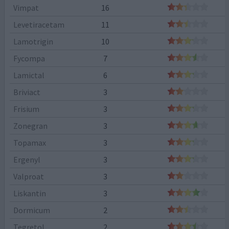
Vimpat
16
Levetiracetam
11
Lamotrigin
10
Fycompa
7
Lamictal
6
Briviact
3
Frisium
3
Zonegran
3
Topamax
3
Ergenyl
3
Valproat
3
Liskantin
3
Dormicum
2
Tegretol
2