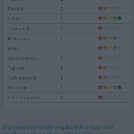
Rivotril
2
Zebinix
1
Topiramat
1
Midazolam
1
Lyrica
1
Oxcarbazepin
1
Tegretal
1
Carbamazepin
1
Petinutin
1
Clarithromycin
1
Die neuesten Erfahrungsberichte über den