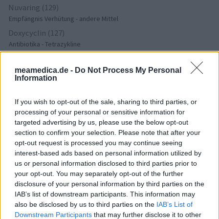
Nuvaring (129)
Empfängnis Verhütung - andere Mittel
Doxycyclin (127)
Antibiotika - Tetrazykline
Fluoxetin (126)
Depression - SSRI
meamedica.de -
Do Not Process My Personal
Information
Metformin (123)
Diabetes (Zuckerkrankheit) - orale Antidiabetika
If you wish to opt-out of the sale, sharing to third parties, or
Ritalin (113)
processing of your personal or sensitive information for
ADHS - stimulierende Mittel
targeted advertising by us, please use the below opt-out
section to confirm your selection. Please note that after your
Amlodipin (107)
opt-out request is processed you may continue seeing
Blutdruck - Calciumkanalblocker
interest-based ads based on personal information utilized by
Azithromycin (104)
us or personal information disclosed to third parties prior to
Antibiotika - Makrolide
your opt-out. You may separately opt-out of the further
Pantoprazol (103)
disclosure of your personal information by third parties on the
IAB’s list of downstream participants. This information may
Magen - Protonenpumpenhemmer
also be disclosed by us to third parties on the
IAB’s List of
Nitrofurantoin (100)
Downstream Participants
that may further disclose it to other