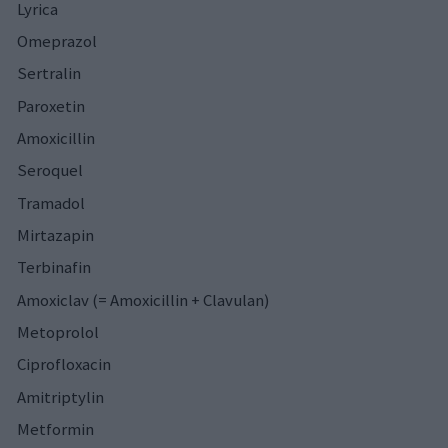
Lyrica
Omeprazol
Sertralin
Paroxetin
Amoxicillin
Seroquel
Tramadol
Mirtazapin
Terbinafin
Amoxiclav (= Amoxicillin + Clavulan)
Metoprolol
Ciprofloxacin
Amitriptylin
Metformin