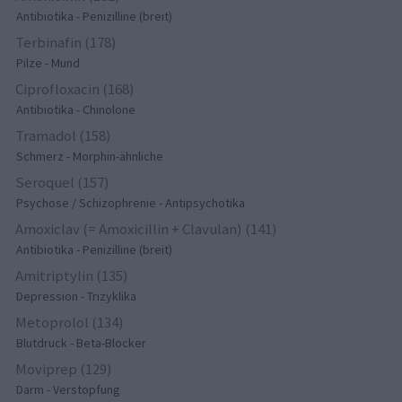
Antibiotika - Penizilline (breit)
Terbinafin (178)
Pilze - Mund
Ciprofloxacin (168)
Antibiotika - Chinolone
Tramadol (158)
Schmerz - Morphin-ähnliche
Seroquel (157)
Psychose / Schizophrenie - Antipsychotika
Amoxiclav (= Amoxicillin + Clavulan) (141)
Antibiotika - Penizilline (breit)
Amitriptylin (135)
Depression - Trizyklika
Metoprolol (134)
Blutdruck - Beta-Blocker
Moviprep (129)
Darm - Verstopfung