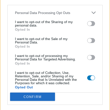
Antibiotika - Harnwegsinfektion
third parties.
Cymbalta (98)
Personal Data Processing Opt Outs
Depression - andere Mittel
I want to opt-out of the Sharing of my
personal data.
Opted In
Die Bewertungen und Kommentare dieser Seite sind
nutzergenerierter Inhalt. Diese werden vor der Veröffentlichung
I want to opt-out of the Sale of my
gelesen und teilweise überarbeitet, um unseren Standards (für
Personal Data.
Opted In
Arzneimittel- und Gesundheitszustand) zu entsprechen. Wir
setzen von unseren Benutzern keine nachgewiesenen
I want to opt-out of processing my
medizinischen Kenntnisse voraus um ihre Meinungen
Personal Data for Targeted Advertising.
auszutauschen. Auf diese Weise geben die beschriebenen
Opted In
Meinungen und Erfahrungen nur die Ansichten der jeweiligen
I want to opt-out of Collection, Use,
Autoren wieder und nicht jene des Eigentümers dieser Website.
Retention, Sale, and/or Sharing of my
Bitte beachten Sie, dass eine Erfahrung von Person zu Person
Personal Data that Is Unrelated with the
Purposes for which it was collected.
unterschiedlich sein kann und dass Sie sich immer an Ihren Arzt
Opted Out
oder Apotheker wenden sollten, um medizinischen Rat zu
Medikamenten zu erhalten.
CONFIRM