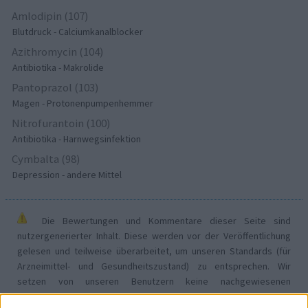
Amlodipin (107)
Blutdruck - Calciumkanalblocker
Azithromycin (104)
Antibiotika - Makrolide
Pantoprazol (103)
Magen - Protonenpumpenhemmer
Nitrofurantoin (100)
Antibiotika - Harnwegsinfektion
Cymbalta (98)
Depression - andere Mittel
Die Bewertungen und Kommentare dieser Seite sind
nutzergenerierter Inhalt. Diese werden vor der Veröffentlichung
gelesen und teilweise überarbeitet, um unseren Standards (für
Arzneimittel- und Gesundheitszustand) zu entsprechen. Wir
setzen von unseren Benutzern keine nachgewiesenen
medizinischen Kenntnisse voraus um ihre Meinungen