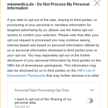
auszutauschen. Auf diese Weise geben die beschriebenen
meamedica.de -
Do Not Process My Personal
Meinungen und Erfahrungen nur die Ansichten der jeweiligen
Information
Autoren wieder und nicht jene des Eigentümers dieser Website.
Bitte beachten Sie, dass eine Erfahrung von Person zu Person
If you wish to opt-out of the sale, sharing to third parties, or
unterschiedlich sein kann und dass Sie sich immer an Ihren Arzt
processing of your personal or sensitive information for
oder Apotheker wenden sollten, um medizinischen Rat zu
targeted advertising by us, please use the below opt-out
Medikamenten zu erhalten.
section to confirm your selection. Please note that after your
opt-out request is processed you may continue seeing
interest-based ads based on personal information utilized by
us or personal information disclosed to third parties prior to
your opt-out. You may separately opt-out of the further
disclosure of your personal information by third parties on the
IAB’s list of downstream participants. This information may
also be disclosed by us to third parties on the
IAB’s List of
Downstream Participants
that may further disclose it to other
third parties.
Personal Data Processing Opt Outs
I want to opt-out of the Sharing of my
personal data.
Opted In