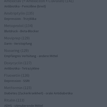
Amoxiclav (= Amoxicillin + Clavulan) (141)
Antibiotika - Penizilline (breit)
Amitriptylin (135)
Depression - Trizyklika
Metoprolol (134)
Blutdruck - Beta-Blocker
Moviprep (129)
Darm - Verstopfung
Nuvaring (129)
Empfängnis Verhütung - andere Mittel
Doxycyclin (127)
Antibiotika - Tetrazykline
Fluoxetin (126)
Depression - SSRI
Metformin (123)
Diabetes (Zuckerkrankheit) - orale Antidiabetika
Ritalin (113)
ADHS - stimulierende Mittel