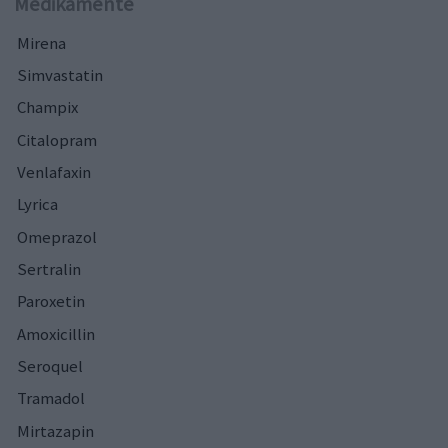
Medikamente
Mirena
Simvastatin
Champix
Citalopram
Venlafaxin
Lyrica
Omeprazol
Sertralin
Paroxetin
Amoxicillin
Seroquel
Tramadol
Mirtazapin