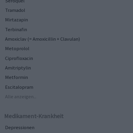
Seroquel
Tramadol
Mirtazapin
Terbinafin
Amoxiclav (= Amoxicillin + Clavulan)
Metoprolol
Ciprofloxacin
Amitriptylin
Metformin
Escitalopram
Alle anzeigen...
Medikament-Krankheit
Depressionen