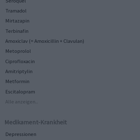
Seroquel
Tramadol
Mirtazapin
Terbinafin
Amoxiclav (= Amoxicillin + Clavulan)
Metoprolol
Ciprofloxacin
Amitriptylin
Metformin
Escitalopram
Alle anzeigen...
Medikament-Krankheit
Depressionen