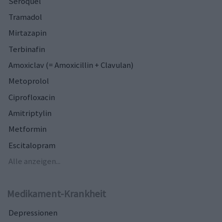
Seroquel
Tramadol
Mirtazapin
Terbinafin
Amoxiclav (= Amoxicillin + Clavulan)
Metoprolol
Ciprofloxacin
Amitriptylin
Metformin
Escitalopram
Alle anzeigen...
Medikament-Krankheit
Depressionen