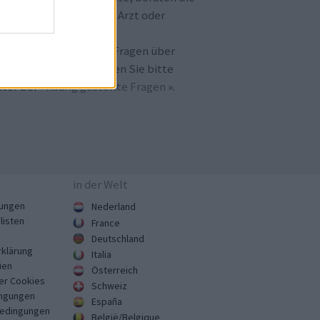
h immer erst mit Ihrem Arzt oder
otheker.
llten Sie noch weitere Fragen über
amedica.de
haben, lesen Sie bitte
ter bei «
häufig gestellte Fragen
».
in der Welt
ungen
Nederland
listen
France
Deutschland
klärung
Italia
ien
Österreich
er Cookies
Schweiz
ngungen
España
Bedingungen
België/Belgique