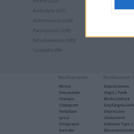
Ritalin (113)
-
Amlodipin (107)
-
Azithromycin (104)
-
Pantoprazol (103)
-
Nitrofurantoin (100)
-
Cymbalta (98)
-
Medikamente
Medikament-K
Mirena
Depressionen
Simvastatin
Angst / Panik
Champix
Bluthochdruck
Citalopram
Empfängnisverh
Venlafaxin
Depression
Lyrica
Cholesterin
Omeprazol
Diabetes Type 2
Sertralin
Blasenentzündu