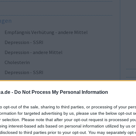
ungen
Empfängnis Verhütung - andere Mittel
Depression - SSRI
Depression - andere Mittel
Cholesterin
Depression - SSRI
Sucht
Depression - SSRI
a.de -
Do Not Process My Personal Information
Epilepsie
to opt-out of the sale, sharing to third parties, or processing of your per
Depression - SSRI
Gu
formation for targeted advertising by us, please use the below opt-out s
r selection. Please note that after your opt-out request is processed y
Wi
Magen - Protonenpumpenhemmer
eing interest-based ads based on personal information utilized by us or
In
Depression - andere Mittel
disclosed to third parties prior to your opt-out. You may separately opt-
Me