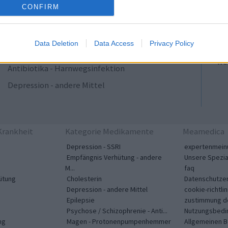
ADHS - stimulierende Mittel
CONFIRM
sic
Blutdruck - Calciumkanalblocker
Ap
Antibiotika - Makrolide
So
Data Deletion
Data Access
Privacy Policy
me
Magen - Protonenpumpenhemmer
wei
Antibiotika - Harnwegsinfektion
Depression - andere Mittel
rankheit
Kategorie Medikamente
Meamedica
Depression - SSRI
expertenmein
Empfängnis Verhütung - andere
Unsere Spezia
M...
faq
ütung
Cholesterin
Datenschutzer
Depression - andere Mittel
cookie-richtlin
Epilepsie
zustimmung d
Psychose / Schizophrenie - Anti...
Nutzungsbedi
ng
Magen - Protonenpumpenhemmer
Allgemeinen 