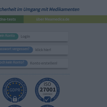
cherheit im Umgang mit Medikamenten
dna-tests
über Meamedica.de
ein Konto
Login
asswort vergessen?
klick hier!
och kein Konto?
Konto erstellen!