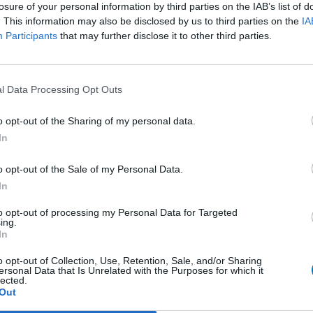
losure of your personal information by third parties on the IAB’s list of
Antibiotika - Penizilline (breit)
Kli
. This information may also be disclosed by us to third parties on the
IA
In
Participants
that may further disclose it to other third parties.
Pilze - Mund
Antibiotika - Chinolone
Schmerz - Morphin-ähnliche
l Data Processing Opt Outs
Psychose / Schizophrenie - Antipsychotika
o opt-out of the Sharing of my personal data.
Antibiotika - Penizilline (breit)
In
Depression - Trizyklika
o opt-out of the Sale of my Personal Data.
Blutdruck - Beta-Blocker
In
Darm - Verstopfung
to opt-out of processing my Personal Data for Targeted
Empfängnis Verhütung - andere Mittel
ing.
In
Antibiotika - Tetrazykline
A
o opt-out of Collection, Use, Retention, Sale, and/or Sharing
Depression - SSRI
ersonal Data that Is Unrelated with the Purposes for which it
Er
lected.
Diabetes (Zuckerkrankheit) - orale Antidiabetika
Wi
Out
zu 