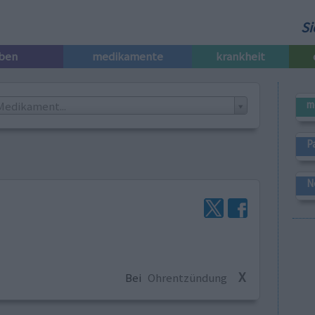
Si
iben
medikamente
krankheit
m
Medikament...
P
N
X
Bei
Ohrentzündung