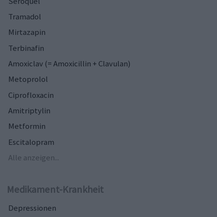
Seroquel
Tramadol
Mirtazapin
Terbinafin
Amoxiclav (= Amoxicillin + Clavulan)
Metoprolol
Ciprofloxacin
Amitriptylin
Metformin
Escitalopram
Alle anzeigen...
Medikament-Krankheit
Depressionen