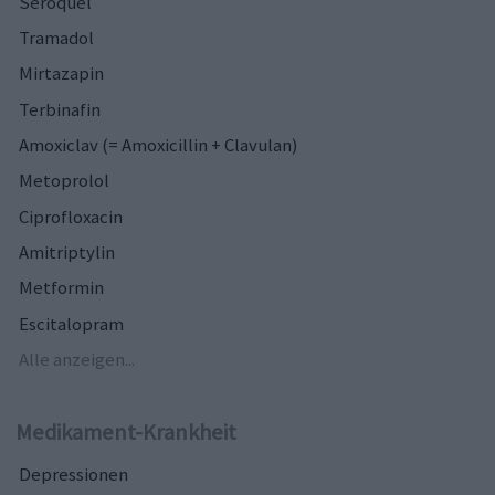
Seroquel
Tramadol
Mirtazapin
Terbinafin
Amoxiclav (= Amoxicillin + Clavulan)
Metoprolol
Ciprofloxacin
Amitriptylin
Metformin
Escitalopram
Alle anzeigen...
Medikament-Krankheit
Depressionen