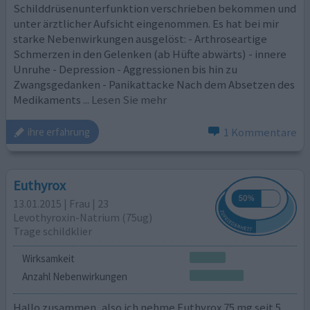
Schilddrüsenunterfunktion verschrieben bekommen und
unter ärztlicher Aufsicht eingenommen. Es hat bei mir
starke Nebenwirkungen ausgelöst: - Arthroseartige
Schmerzen in den Gelenken (ab Hüfte abwärts) - innere
Unruhe - Depression - Aggressionen bis hin zu
Zwangsgedanken - Panikattacke Nach dem Absetzen des
Medikaments
... Lesen Sie mehr
1 Kommentare
ihre erfahrung
Euthyrox
13.01.2015 | Frau | 23
Levothyroxin-Natrium (75ug)
Trage schildklier
Wirksamkeit
Anzahl Nebenwirkungen
Hallo zusammen, also ich nehme Euthyrox 75 mg seit 5