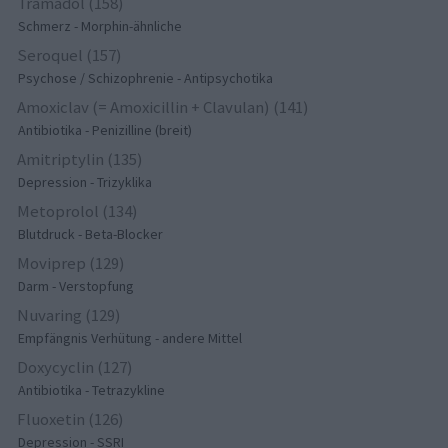
Tramadol (158)
Schmerz - Morphin-ähnliche
Seroquel (157)
Psychose / Schizophrenie - Antipsychotika
Amoxiclav (= Amoxicillin + Clavulan) (141)
Antibiotika - Penizilline (breit)
Amitriptylin (135)
Depression - Trizyklika
Metoprolol (134)
Blutdruck - Beta-Blocker
Moviprep (129)
Darm - Verstopfung
Nuvaring (129)
Empfängnis Verhütung - andere Mittel
Doxycyclin (127)
Antibiotika - Tetrazykline
Fluoxetin (126)
Depression - SSRI