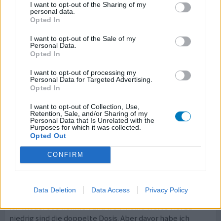
I want to opt-out of the Sharing of my
personal data.
Ich nehme dieses Medikament seit heute. Ich würde
Opted In
gerne wissen, ob ich davon auch abnehme? Und wie
lange es dauert bis ich ein Resultat feststellen kann? Ich
I want to opt-out of the Sale of my
Personal Data.
habe eine Schilddrüsenunterfunktion.
Opted In
0 Kommentare
ihre erfahrung
I want to opt-out of processing my
Personal Data for Targeted Advertising.
Opted In
I want to opt-out of Collection, Use,
Euthyrox
Retention, Sale, and/or Sharing of my
Personal Data that Is Unrelated with the
31.10.2012 | Frau | 54
Purposes for which it was collected.
Levothyroxin-Natrium
Opted Out
Schilddrüse
CONFIRM
Wirksamkeit
Anzahl Nebenwirkungen
Data Deletion
Data Access
Privacy Policy
Meine Schilddrüse wurde komplett entfernt. Jetzt muss
ich wieder Jod nehmen und weil meine Werte viel zu
niedrig sind die doppelte Dosis. Aber davor habe ich