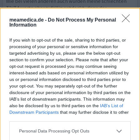
Wie bei vielen anderen auch wurden meine schlechten
T3/T4 werte eher zufällig entdeckt, denn der
Gesamtwert war soweit im grünen Bereich. ich habe es
meamedica.de -
Do Not Process My Personal
meiner Hausärztin zu danken, die hier nachhakte.
Information
Dennwas ich fälschlicherweise als
Wechseljahrsbeschwerden gehalten und ignoriert habe,
If you wish to opt-out of the sale, sharing to third parties, or
waren die typische Symptome der Schilddrüsen-
processing of your personal or sensitive information for
Unterfunktion inklusive dem Einstieg mit Sym
... Lesen
targeted advertising by us, please use the below opt-out
Sie mehr
section to confirm your selection. Please note that after your
opt-out request is processed you may continue seeing
0 Kommentare
ihre erfahrung
interest-based ads based on personal information utilized by
us or personal information disclosed to third parties prior to
your opt-out. You may separately opt-out of the further
disclosure of your personal information by third parties on the
Euthyrox
IAB’s list of downstream participants. This information may
07.04.2013 | Frau | 55
also be disclosed by us to third parties on the
IAB’s List of
Levothyroxin-Natrium
Downstream Participants
that may further disclose it to other
Schilddrüse
third parties.
Wirksamkeit
Personal Data Processing Opt Outs
Anzahl Nebenwirkungen