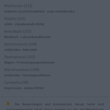
Metformin (123)
Diabetes (Zuckerkrankheit) - orale Antidiabetika
Ritalin (113)
ADHS - stimulierende Mittel
Amlodipin (107)
Blutdruck - Calciumkanalblocker
Azithromycin (104)
Antibiotika - Makrolide
Pantoprazol (103)
Magen - Protonenpumpenhemmer
Nitrofurantoin (100)
Antibiotika - Harnwegsinfektion
Cymbalta (98)
Depression - andere Mittel
Die Bewertungen und Kommentare dieser Seite sind
nutzergenerierter Inhalt. Diese werden vor der Veröffentlichung