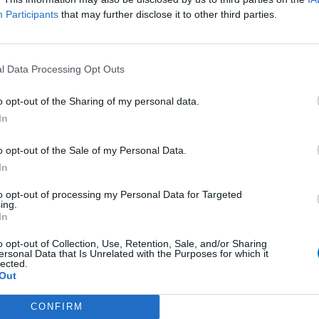
tunden nach
Participants
that may further disclose it to other third parties.
 Magenkrämpfe und musste mich mehrmals
ehr einnehmen.
l Data Processing Opt Outs
0 Kommentare
o opt-out of the Sharing of my personal data.
In
1
o opt-out of the Sale of my Personal Data.
In
ungen
to opt-out of processing my Personal Data for Targeted
Empfängnis Verhütung - andere Mittel
ing.
In
Depression - SSRI
o opt-out of Collection, Use, Retention, Sale, and/or Sharing
Depression - andere Mittel
ersonal Data that Is Unrelated with the Purposes for which it
lected.
Cholesterin
Out
Depression - SSRI
CONFIRM
Sucht