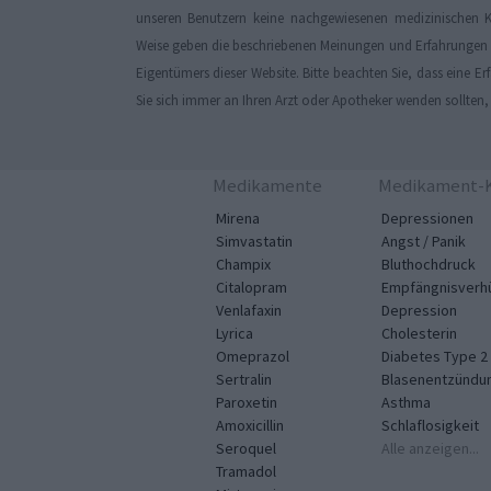
unseren Benutzern keine nachgewiesenen medizinischen K
Weise geben die beschriebenen Meinungen und Erfahrungen nu
Eigentümers dieser Website. Bitte beachten Sie, dass eine 
Sie sich immer an Ihren Arzt oder Apotheker wenden sollten
Medikamente
Medikament-K
Mirena
Depressionen
Simvastatin
Angst / Panik
Champix
Bluthochdruck
Citalopram
Empfängnisverh
Venlafaxin
Depression
Lyrica
Cholesterin
Omeprazol
Diabetes Type 2
Sertralin
Blasenentzündu
Paroxetin
Asthma
Amoxicillin
Schlaflosigkeit
Seroquel
Alle anzeigen...
Tramadol