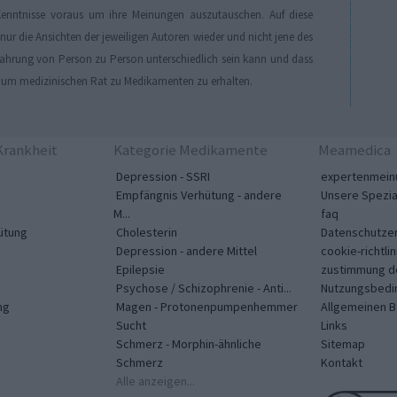
enntnisse voraus um ihre Meinungen auszutauschen. Auf diese
r die Ansichten der jeweiligen Autoren wieder und nicht jene des
Erfahrung von Person zu Person unterschiedlich sein kann und dass
, um medizinischen Rat zu Medikamenten zu erhalten.
rankheit
Kategorie Medikamente
Meamedica
Depression - SSRI
expertenmein
Empfängnis Verhütung - andere
Unsere Spezia
M...
faq
ütung
Cholesterin
Datenschutzer
Depression - andere Mittel
cookie-richtlin
Epilepsie
zustimmung d
Psychose / Schizophrenie - Anti...
Nutzungsbedi
ng
Magen - Protonenpumpenhemmer
Allgemeinen 
Sucht
Links
Schmerz - Morphin-ähnliche
Sitemap
Schmerz
Kontakt
Alle anzeigen...