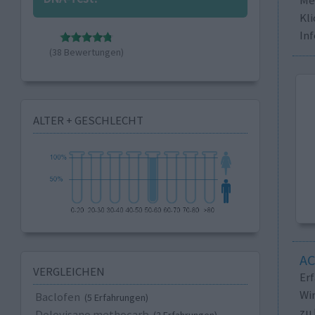
Kli
In
(38 Bewertungen)
ALTER + GESCHLECHT
A
VERGLEICHEN
Er
Wi
Baclofen
(5 Erfahrungen)
zu 
Dolovisano methocarb