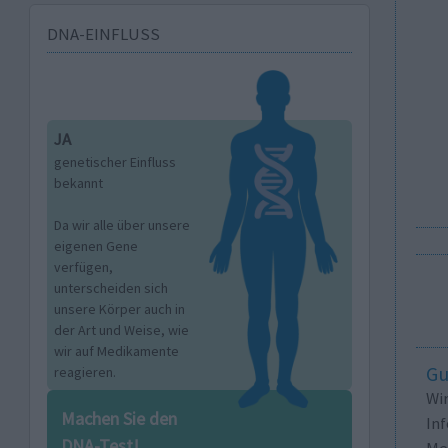
DNA-EINFLUSS
JA
genetischer Einfluss
bekannt
Da wir alle über unsere
eigenen Gene
verfügen,
unterscheiden sich
unsere Körper auch in
der Art und Weise, wie
wir auf Medikamente
Gu
reagieren.
Wi
Machen Sie den
In
DNA-Test!
Me