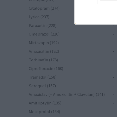
Citalopram (274)
-
Lyrica (237)
-
Paroxetin (228)
-
Omeprazol (220)
-
Mirtazapin (192)
-
Amoxicillin (182)
-
Terbinafin (178)
-
Ciprofloxacin (168)
-
Tramadol (158)
-
Seroquel (157)
-
Amoxiclav (= Amoxicillin + Clavulan) (141)
-
Amitriptylin (135)
-
Metoprolol (134)
-