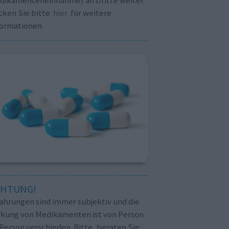
cken Sie bitte
hier
für weitere
formationen.
CHTUNG!
fahrungen sind immer subjektiv und die
rkung von Medikamenten ist von Person
Person verschieden. Bitte, beraten Sie