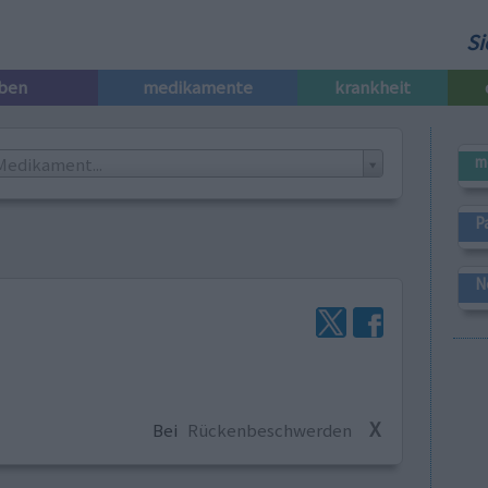
Si
iben
medikamente
krankheit
m
Medikament...
P
N
X
Bei
Rückenbeschwerden