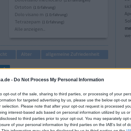
(2 Erfahrungen)
sic
Ortoton
(1 Erfahrung)
Ap
Dolo visano m
(1 Erfahrung)
So
Tetrazepam
(1 Erfahrung)
me
Alle anzeigen...
wei
cht
Alter
allgemeine Zufriedenheit
1
a.de -
Do Not Process My Personal Information
to opt-out of the sale, sharing to third parties, or processing of your per
formation for targeted advertising by us, please use the below opt-out s
r selection. Please note that after your opt-out request is processed y
eing interest-based ads based on personal information utilized by us or
disclosed to third parties prior to your opt-out. You may separately opt-
erzen
Wirksamkeit
losure of your personal information by third parties on the IAB’s list of
ette am
Anzahl Nebenwirkungen
. This information may also be disclosed by us to third parties on the
IA