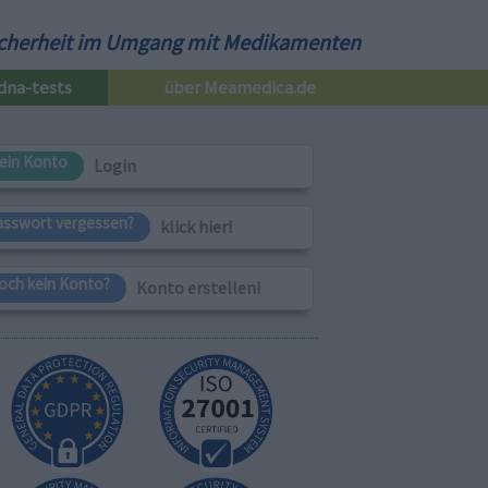
cherheit im Umgang mit Medikamenten
dna-tests
über Meamedica.de
ein Konto
Login
asswort vergessen?
klick hier!
och kein Konto?
Konto erstellen!