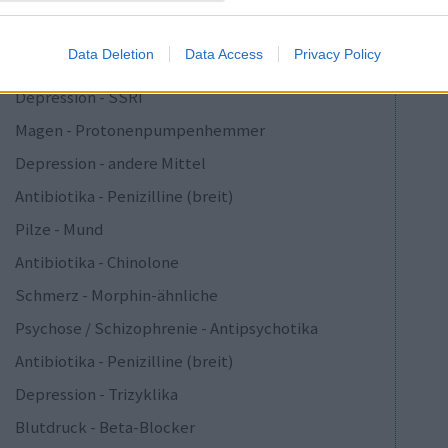
Depression - SSRI
Data Deletion
Data Access
Privacy Policy
Epilepsie
Depression - SSRI
Magen - Protonenpumpenhemmer
Depression - andere Mittel
Antibiotika - Penizilline (breit)
Pilze - Mund
Antibiotika - Chinolone
Schmerz - Morphin-ähnliche
Psychose / Schizophrenie - Antipsychotika
Antibiotika - Penizilline (breit)
Depression - Trizyklika
Blutdruck - Beta-Blocker