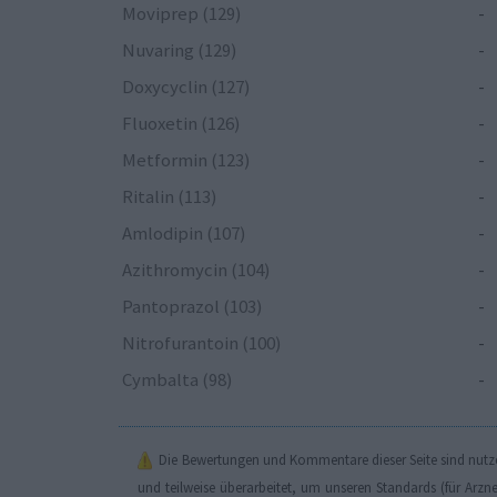
Moviprep (129)
-
Nuvaring (129)
-
Doxycyclin (127)
-
Fluoxetin (126)
-
Metformin (123)
-
Ritalin (113)
-
Amlodipin (107)
-
Azithromycin (104)
-
Pantoprazol (103)
-
Nitrofurantoin (100)
-
Cymbalta (98)
-
Die Bewertungen und Kommentare dieser Seite sind nutzer
und teilweise überarbeitet, um unseren Standards (für Arzn