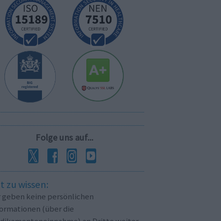
Folge uns auf...
t zu wissen:
r geben keine persönlichen
formationen (über die
dikamenteneinnahme) an Dritte weiter.