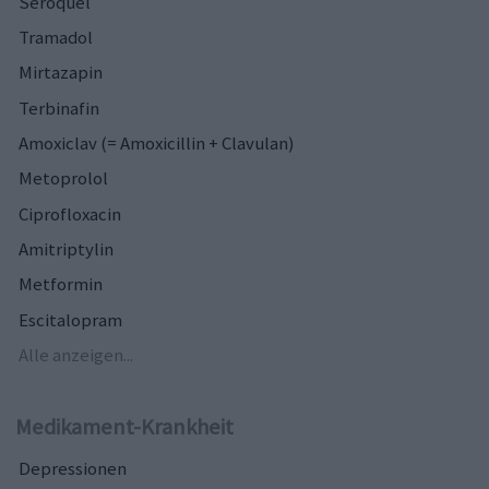
Seroquel
Tramadol
Mirtazapin
Terbinafin
Amoxiclav (= Amoxicillin + Clavulan)
Metoprolol
Ciprofloxacin
Amitriptylin
Metformin
Escitalopram
Alle anzeigen...
Medikament-Krankheit
Depressionen