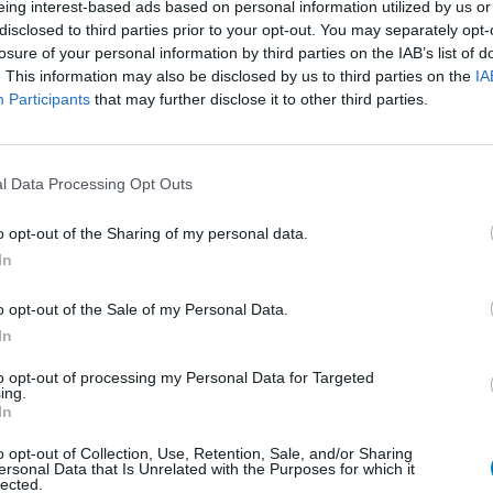
eing interest-based ads based on personal information utilized by us or
Kli
disclosed to third parties prior to your opt-out. You may separately opt-
Magen - Protonenpumpenhemmer
In
losure of your personal information by third parties on the IAB’s list of
Depression - andere Mittel
. This information may also be disclosed by us to third parties on the
IA
Participants
that may further disclose it to other third parties.
Antibiotika - Penizilline (breit)
Pilze - Mund
Antibiotika - Chinolone
l Data Processing Opt Outs
Schmerz - Morphin-ähnliche
o opt-out of the Sharing of my personal data.
Psychose / Schizophrenie - Antipsychotika
In
Antibiotika - Penizilline (breit)
o opt-out of the Sale of my Personal Data.
Depression - Trizyklika
In
Blutdruck - Beta-Blocker
to opt-out of processing my Personal Data for Targeted
ing.
Darm - Verstopfung
A
In
Er
Empfängnis Verhütung - andere Mittel
o opt-out of Collection, Use, Retention, Sale, and/or Sharing
Wi
ersonal Data that Is Unrelated with the Purposes for which it
Antibiotika - Tetrazykline
lected.
zu 