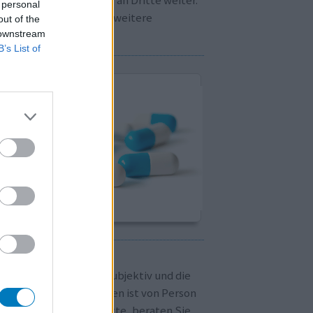
 personal
cken Sie bitte
hier
für weitere
out of the
formationen.
 downstream
B’s List of
CHTUNG!
fahrungen sind immer subjektiv und die
rkung von Medikamenten ist von Person
Person verschieden. Bitte, beraten Sie