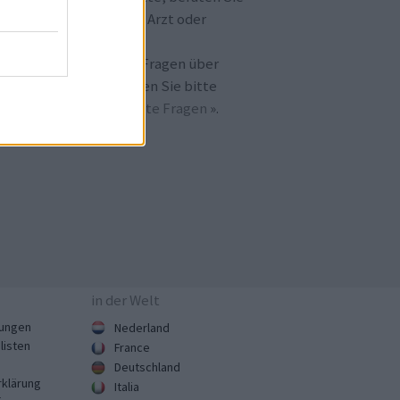
h immer erst mit Ihrem Arzt oder
otheker.
llten Sie noch weitere Fragen über
amedica.de
haben, lesen Sie bitte
ter bei «
häufig gestellte Fragen
».
in der Welt
ungen
Nederland
listen
France
Deutschland
klärung
Italia