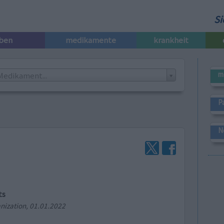
Si
iben
medikamente
krankheit
m
Medikament...
P
N
ts
nization, 01.01.2022