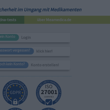
cherheit im Umgang mit Medikamenten
dna-tests
über Meamedica.de
ein Konto
Login
asswort vergessen?
klick hier!
och kein Konto?
Konto erstellen!