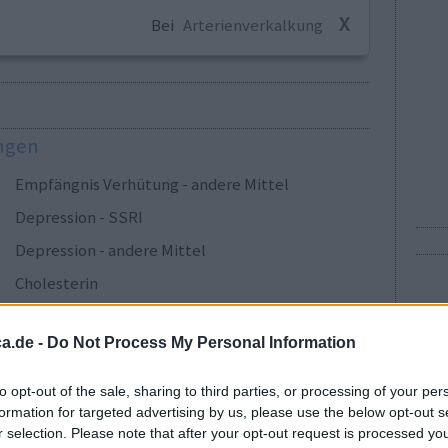
X
Bei
Arterienverkalkung
ungen
Empfängnis Verhütung - andere Mittel
Depression - SSRI
Depression - andere Mittel
Cholesterin
Depression - SSRI
a.de -
Do Not Process My Personal Information
Sucht
Gu
Depression - SSRI
to opt-out of the sale, sharing to third parties, or processing of your per
Wi
formation for targeted advertising by us, please use the below opt-out s
Epilepsie
In
r selection. Please note that after your opt-out request is processed y
Depression - SSRI
Me