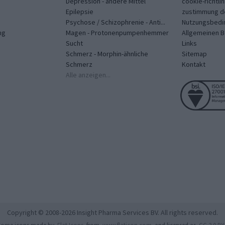
Depression - andere Mittel
cookie-richtlin
Epilepsie
zustimmung d
Psychose / Schizophrenie - Anti...
Nutzungsbedi
ng
Magen - Protonenpumpenhemmer
Allgemeinen 
Sucht
Links
Schmerz - Morphin-ähnliche
Sitemap
Schmerz
Kontakt
Alle anzeigen...
Copyright © 2008-2026 Insight Pharma Services BV. All rights reserved.