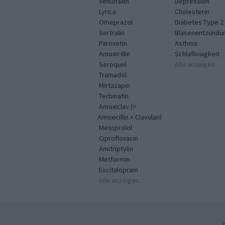
Venlafaxin
Depression
Lyrica
Cholesterin
Omeprazol
Diabetes Type 2
Sertralin
Blasenentzündu
Paroxetin
Asthma
Amoxicillin
Schlaflosigkeit
Seroquel
Alle anzeigen...
Tramadol
Mirtazapin
Terbinafin
Amoxiclav (=
Amoxicillin + Clavulan)
Metoprolol
Ciprofloxacin
Amitriptylin
Metformin
Escitalopram
Alle anzeigen...