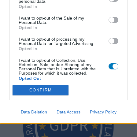
personal data.
setzen von unseren Benutzern keine nachgewiesenen
Opted In
medizinischen Kenntnisse voraus um ihre Meinungen
auszutauschen. Auf diese Weise geben die beschriebenen
I want to opt-out of the Sale of my
Personal Data.
Meinungen und Erfahrungen nur die Ansichten der jeweiligen
Opted In
Autoren wieder und nicht jene des Eigentümers dieser Website.
Bitte beachten Sie, dass eine Erfahrung von Person zu Person
I want to opt-out of processing my
Personal Data for Targeted Advertising.
unterschiedlich sein kann und dass Sie sich immer an Ihren Arzt
Opted In
oder Apotheker wenden sollten, um medizinischen Rat zu
Medikamenten zu erhalten.
I want to opt-out of Collection, Use,
Retention, Sale, and/or Sharing of my
Personal Data that Is Unrelated with the
Purposes for which it was collected.
Opted Out
CONFIRM
Data Deletion
Data Access
Privacy Policy