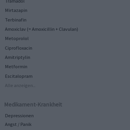
Tramadol
Mirtazapin
Terbinafin
Amoxiclav (= Amoxicillin + Clavulan)
Metoprolol
Ciprofloxacin
Amitriptylin
Metformin
Escitalopram
Alle anzeigen...
Medikament-Krankheit
Depressionen
Angst / Panik