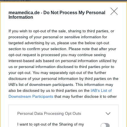
Allergie
(148)
Schlaflosigkeit
(142)
meamedica.de -
Do Not Process My Personal
Information
Angst
(128)
Rauchen
(123)
If you wish to opt-out of the sale, sharing to third parties, or
COVID-19
(120)
processing of your personal or sensitive information for
targeted advertising by us, please use the below opt-out
Migräne
(117)
section to confirm your selection. Please note that after your
Epilepsie
(114)
opt-out request is processed you may continue seeing
Chronische Depression
(97)
interest-based ads based on personal information utilized by
us or personal information disclosed to third parties prior to
Herzrhythmusstörungen
(96)
your opt-out. You may separately opt-out of the further
Nagelpilz
(89)
disclosure of your personal information by third parties on the
IAB’s list of downstream participants. This information may
Schlafstörungen
(88)
also be disclosed by us to third parties on the
IAB’s List of
Downstream Participants
that may further disclose it to other
third parties.
Die Bewertungen und Kommentare dieser Seite sind
nutzergenerierter Inhalt. Diese werden vor der Veröffentlichung
Personal Data Processing Opt Outs
gelesen und teilweise überarbeitet, um unseren Standards (für
I want to opt-out of the Sharing of my
Arzneimittel- und Gesundheitszustand) zu entsprechen. Wir