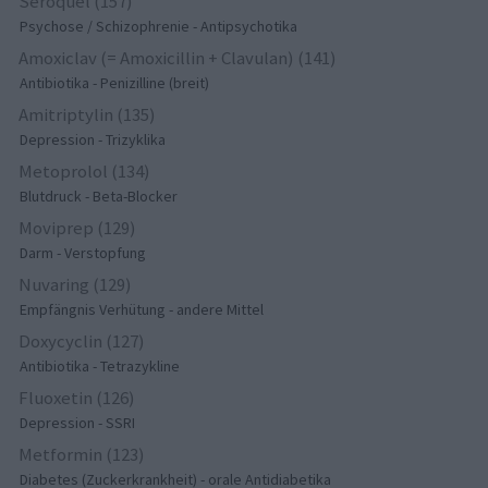
Seroquel (157)
Psychose / Schizophrenie - Antipsychotika
Amoxiclav (= Amoxicillin + Clavulan) (141)
Antibiotika - Penizilline (breit)
Amitriptylin (135)
Depression - Trizyklika
Metoprolol (134)
Blutdruck - Beta-Blocker
Moviprep (129)
Darm - Verstopfung
Nuvaring (129)
Empfängnis Verhütung - andere Mittel
Doxycyclin (127)
Antibiotika - Tetrazykline
Fluoxetin (126)
Depression - SSRI
Metformin (123)
Diabetes (Zuckerkrankheit) - orale Antidiabetika