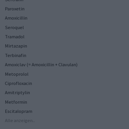
Paroxetin
Amoxicillin
Seroquel
Tramadol
Mirtazapin
Terbinafin
Amoxiclav (= Amoxicillin + Clavulan)
Metoprolol
Ciprofloxacin
Amitriptylin
Metformin
Escitalopram
Alle anzeigen...