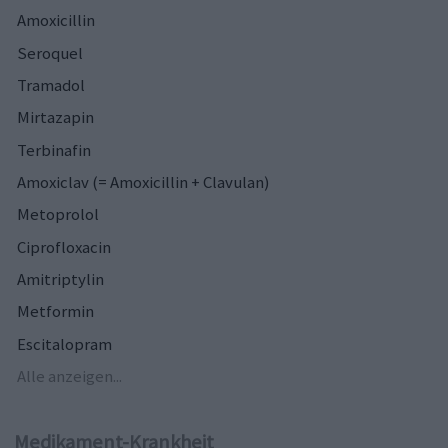
Amoxicillin
Seroquel
Tramadol
Mirtazapin
Terbinafin
Amoxiclav (= Amoxicillin + Clavulan)
Metoprolol
Ciprofloxacin
Amitriptylin
Metformin
Escitalopram
Alle anzeigen...
Medikament-Krankheit