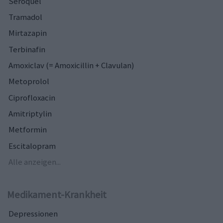
Seroquel
Tramadol
Mirtazapin
Terbinafin
Amoxiclav (= Amoxicillin + Clavulan)
Metoprolol
Ciprofloxacin
Amitriptylin
Metformin
Escitalopram
Alle anzeigen...
Medikament-Krankheit
Depressionen