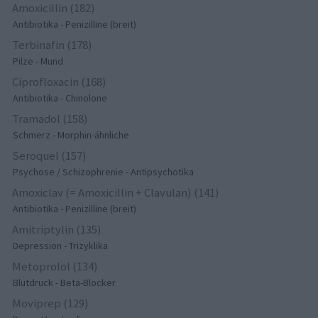
Amoxicillin (182)
Antibiotika - Penizilline (breit)
Terbinafin (178)
Pilze - Mund
Ciprofloxacin (168)
Antibiotika - Chinolone
Tramadol (158)
Schmerz - Morphin-ähnliche
Seroquel (157)
Psychose / Schizophrenie - Antipsychotika
Amoxiclav (= Amoxicillin + Clavulan) (141)
Antibiotika - Penizilline (breit)
Amitriptylin (135)
Depression - Trizyklika
Metoprolol (134)
Blutdruck - Beta-Blocker
Moviprep (129)