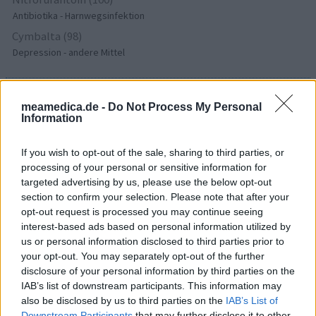
Antibiotika - Harnwegsinfektion
Cymbalta (98)
Depression - andere Mittel
Die Bewertungen und Kommentare dieser Seite sind
meamedica.de -
Do Not Process My Personal
nutzergenerierter Inhalt. Diese werden vor der Veröffentlichung
Information
gelesen und teilweise überarbeitet, um unseren Standards (für
Arzneimittel- und Gesundheitszustand) zu entsprechen. Wir
If you wish to opt-out of the sale, sharing to third parties, or
setzen von unseren Benutzern keine nachgewiesenen
processing of your personal or sensitive information for
medizinischen Kenntnisse voraus um ihre Meinungen
targeted advertising by us, please use the below opt-out
auszutauschen. Auf diese Weise geben die beschriebenen
section to confirm your selection. Please note that after your
Meinungen und Erfahrungen nur die Ansichten der jeweiligen
opt-out request is processed you may continue seeing
Autoren wieder und nicht jene des Eigentümers dieser Website.
interest-based ads based on personal information utilized by
Bitte beachten Sie, dass eine Erfahrung von Person zu Person
us or personal information disclosed to third parties prior to
unterschiedlich sein kann und dass Sie sich immer an Ihren Arzt
your opt-out. You may separately opt-out of the further
oder Apotheker wenden sollten, um medizinischen Rat zu
disclosure of your personal information by third parties on the
Medikamenten zu erhalten.
IAB’s list of downstream participants. This information may
also be disclosed by us to third parties on the
IAB’s List of
Downstream Participants
that may further disclose it to other