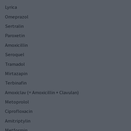
Lyrica
Omeprazol
Sertralin
Paroxetin
Amoxicillin
Seroquel
Tramadol
Mirtazapin
Terbinafin
Amoxiclav (= Amoxicillin + Clavulan)
Metoprolol
Ciprofloxacin
Amitriptylin
Metformin