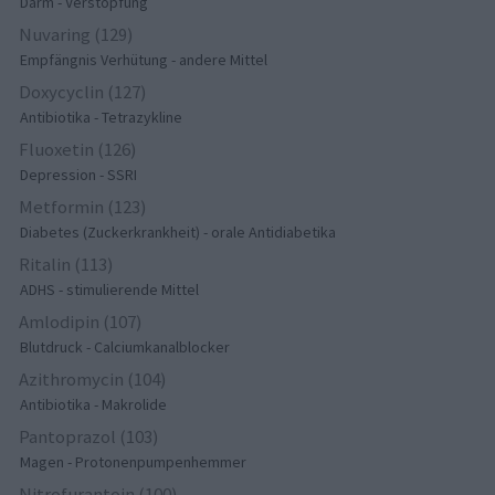
Darm - Verstopfung
Nuvaring (129)
Empfängnis Verhütung - andere Mittel
Doxycyclin (127)
Antibiotika - Tetrazykline
Fluoxetin (126)
Depression - SSRI
Metformin (123)
Diabetes (Zuckerkrankheit) - orale Antidiabetika
Ritalin (113)
ADHS - stimulierende Mittel
Amlodipin (107)
Blutdruck - Calciumkanalblocker
Azithromycin (104)
Antibiotika - Makrolide
Pantoprazol (103)
Magen - Protonenpumpenhemmer
Nitrofurantoin (100)