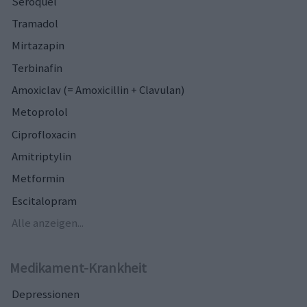
Seroquel
Tramadol
Mirtazapin
Terbinafin
Amoxiclav (= Amoxicillin + Clavulan)
Metoprolol
Ciprofloxacin
Amitriptylin
Metformin
Escitalopram
Alle anzeigen...
Medikament-Krankheit
Depressionen