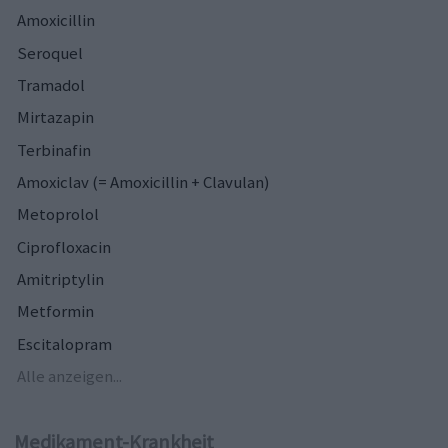
Amoxicillin
Seroquel
Tramadol
Mirtazapin
Terbinafin
Amoxiclav (= Amoxicillin + Clavulan)
Metoprolol
Ciprofloxacin
Amitriptylin
Metformin
Escitalopram
Alle anzeigen...
Medikament-Krankheit