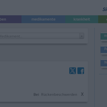
Si
iben
medikamente
krankheit
m
Medikament...
P
N
X
Bei
Rückenbeschwerden