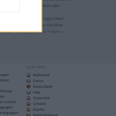
h immer erst mit Ihrem Arzt oder
otheker.
llten Sie noch weitere Fragen über
amedica.de
haben, lesen Sie bitte
ter bei «
häufig gestellte Fragen
».
in der Welt
ungen
Nederland
listen
France
Deutschland
klärung
Italia
ien
Österreich
er Cookies
Schweiz
ngungen
España
Bedingungen
België/Belgique