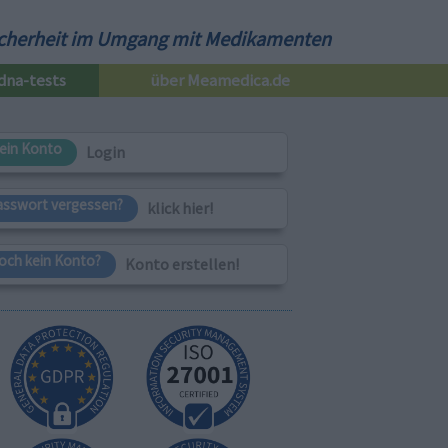
cherheit im Umgang mit Medikamenten
dna-tests
über Meamedica.de
ein Konto
Login
asswort vergessen?
klick hier!
och kein Konto?
Konto erstellen!