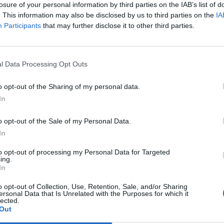
losure of your personal information by third parties on the IAB’s list of
Antibiotika - Penizilline (breit)
Kli
. This information may also be disclosed by us to third parties on the
IA
In
Participants
that may further disclose it to other third parties.
Pilze - Mund
Antibiotika - Chinolone
Schmerz - Morphin-ähnliche
l Data Processing Opt Outs
Psychose / Schizophrenie - Antipsychotika
o opt-out of the Sharing of my personal data.
Antibiotika - Penizilline (breit)
In
Depression - Trizyklika
o opt-out of the Sale of my Personal Data.
Blutdruck - Beta-Blocker
In
Darm - Verstopfung
to opt-out of processing my Personal Data for Targeted
Empfängnis Verhütung - andere Mittel
ing.
In
Antibiotika - Tetrazykline
A
o opt-out of Collection, Use, Retention, Sale, and/or Sharing
Depression - SSRI
ersonal Data that Is Unrelated with the Purposes for which it
Er
lected.
Diabetes (Zuckerkrankheit) - orale Antidiabetika
Wi
Out
zu 