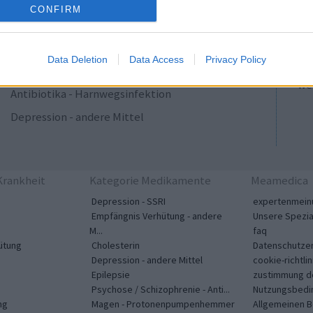
ADHS - stimulierende Mittel
CONFIRM
sic
Blutdruck - Calciumkanalblocker
Ap
Antibiotika - Makrolide
So
Data Deletion
Data Access
Privacy Policy
me
Magen - Protonenpumpenhemmer
wei
Antibiotika - Harnwegsinfektion
Depression - andere Mittel
rankheit
Kategorie Medikamente
Meamedica
Depression - SSRI
expertenmein
Empfängnis Verhütung - andere
Unsere Spezia
M...
faq
ütung
Cholesterin
Datenschutzer
Depression - andere Mittel
cookie-richtlin
Epilepsie
zustimmung d
Psychose / Schizophrenie - Anti...
Nutzungsbedi
ng
Magen - Protonenpumpenhemmer
Allgemeinen 