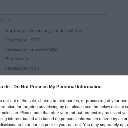
ungen
Empfängnis Verhütung - andere Mittel
Depression - SSRI
Depression - andere Mittel
Cholesterin
Depression - SSRI
Sucht
Depression - SSRI
a.de -
Do Not Process My Personal Information
Epilepsie
to opt-out of the sale, sharing to third parties, or processing of your per
Depression - SSRI
Gu
formation for targeted advertising by us, please use the below opt-out s
r selection. Please note that after your opt-out request is processed y
Wi
Magen - Protonenpumpenhemmer
eing interest-based ads based on personal information utilized by us or
In
Depression - andere Mittel
disclosed to third parties prior to your opt-out. You may separately opt-
Me