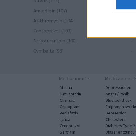
Ritalin (113)
-
Amlodipin (107)
-
Azithromycin (104)
-
Pantoprazol (103)
-
Nitrofurantoin (100)
-
Cymbalta (98)
-
Medikamente
Medikament-K
Mirena
Depressionen
Simvastatin
Angst / Panik
Champix
Bluthochdruck
Citalopram
Empfängnisverh
Venlafaxin
Depression
Lyrica
Cholesterin
Omeprazol
Diabetes Type 2
Sertralin
Blasenentzündu