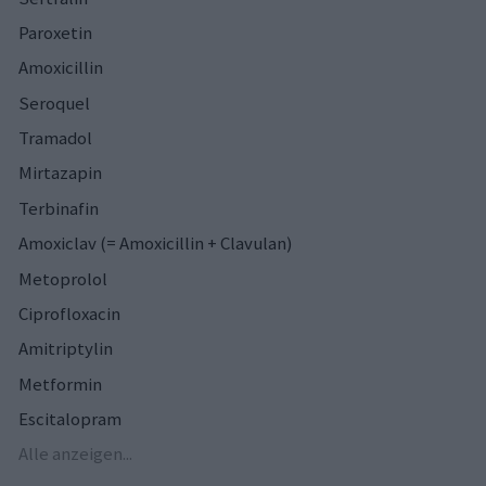
Paroxetin
Amoxicillin
Seroquel
Tramadol
Mirtazapin
Terbinafin
Amoxiclav (= Amoxicillin + Clavulan)
Metoprolol
Ciprofloxacin
Amitriptylin
Metformin
Escitalopram
Alle anzeigen...