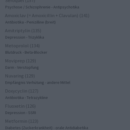
Seroquel (157)
Psychose / Schizophrenie - Antipsychotika
Amoxiclav (= Amoxicillin + Clavulan) (141)
Antibiotika - Penizilline (breit)
Amitriptylin (135)
Depression - Trizyklika
Metoprolol (134)
Blutdruck - Beta-Blocker
Moviprep (129)
Darm - Verstopfung
Nuvaring (129)
Empfängnis Verhütung - andere Mittel
Doxycyclin (127)
Antibiotika - Tetrazykline
Fluoxetin (126)
Depression - SSRI
Metformin (123)
Diabetes (Zuckerkrankheit) - orale Antidiabetika