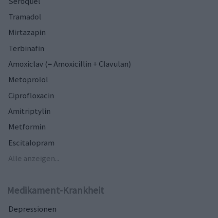
Seroquel
Tramadol
Mirtazapin
Terbinafin
Amoxiclav (= Amoxicillin + Clavulan)
Metoprolol
Ciprofloxacin
Amitriptylin
Metformin
Escitalopram
Alle anzeigen...
Medikament-Krankheit
Depressionen