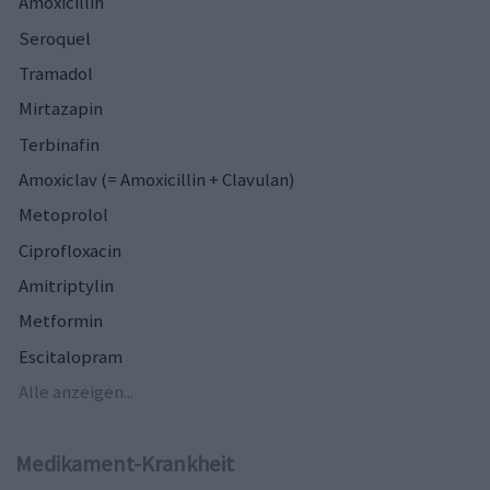
Amoxicillin
Seroquel
Tramadol
Mirtazapin
Terbinafin
Amoxiclav (= Amoxicillin + Clavulan)
Metoprolol
Ciprofloxacin
Amitriptylin
Metformin
Escitalopram
Alle anzeigen...
Medikament-Krankheit