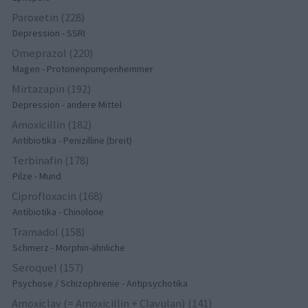
Paroxetin (228)
Depression - SSRI
Omeprazol (220)
Magen - Protonenpumpenhemmer
Mirtazapin (192)
Depression - andere Mittel
Amoxicillin (182)
Antibiotika - Penizilline (breit)
Terbinafin (178)
Pilze - Mund
Ciprofloxacin (168)
Antibiotika - Chinolone
Tramadol (158)
Schmerz - Morphin-ähnliche
Seroquel (157)
Psychose / Schizophrenie - Antipsychotika
Amoxiclav (= Amoxicillin + Clavulan) (141)