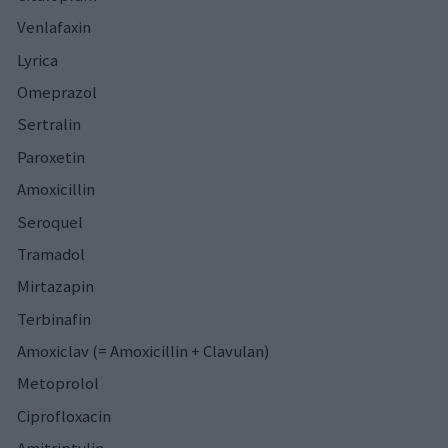
Venlafaxin
Lyrica
Omeprazol
Sertralin
Paroxetin
Amoxicillin
Seroquel
Tramadol
Mirtazapin
Terbinafin
Amoxiclav (= Amoxicillin + Clavulan)
Metoprolol
Ciprofloxacin
Amitriptylin