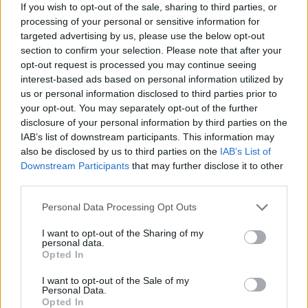
If you wish to opt-out of the sale, sharing to third parties, or
UM
,
ultrarapid metabolizer
- sehr schnelle Aktivität
processing of your personal or sensitive information for
targeted advertising by us, please use the below opt-out
Sind die Daten bei Ihnen sicher?
section to confirm your selection. Please note that after your
Wir tun unser Äußerstes, um zu verhindern, dass etwas
opt-out request is processed you may continue seeing
Schlimmes passiert: Wir haben Maßnahmen ergriffen, um
interest-based ads based on personal information utilized by
us or personal information disclosed to third parties prior to
einen illegalen Zugriff zu verhindern, sodass die
your opt-out. You may separately opt-out of the further
genetischen Informationen Ihrer Patienten bei uns sicher
disclosure of your personal information by third parties on the
sind.
IAB’s list of downstream participants. This information may
Vollständig getrennte Datenbanken halten Ihre
also be disclosed by us to third parties on the
IAB’s List of
Downstream Participants
that may further disclose it to other
genetischen Informationen von Ihren persönlichen
third parties.
(identifizierbaren) Informationen getrennt.
Alle Verbindungen zu unserer Website werden mit
Personal Data Processing Opt Outs
TLS/SSL (Transport Layer Security/Secure Sockets
I want to opt-out of the Sharing of my
Layer)-Technologie verschlüsselt.
personal data.
Opted In
Externe Firewalls begrenzen nicht autorisierte
Verbindungen zu unseren Datenbanken.
I want to opt-out of the Sale of my
Personal Data.
Opted In