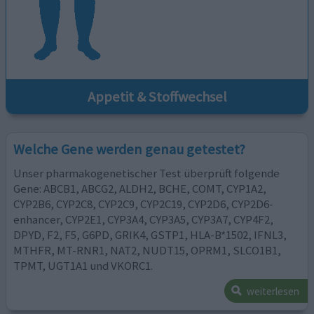
Appetit & Stoffwechsel
Welche Gene werden genau getestet?
Unser pharmakogenetischer Test überprüft folgende
Gene: ABCB1, ABCG2, ALDH2, BCHE, COMT, CYP1A2,
CYP2B6, CYP2C8, CYP2C9, CYP2C19, CYP2D6, CYP2D6-
enhancer, CYP2E1, CYP3A4, CYP3A5, CYP3A7, CYP4F2,
DPYD, F2, F5, G6PD, GRIK4, GSTP1, HLA-B*1502, IFNL3,
MTHFR, MT-RNR1, NAT2, NUDT15, OPRM1, SLCO1B1,
TPMT, UGT1A1 und VKORC1.
weiterlesen